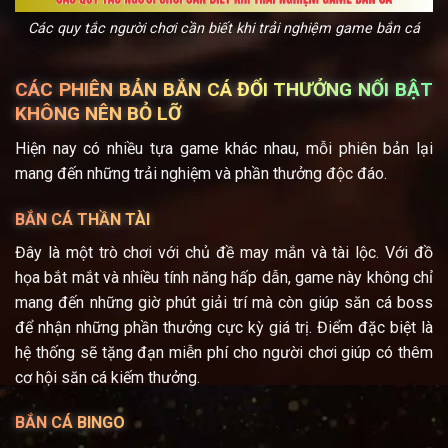
Các quy tắc người chơi cần biết khi trải nghiệm game bắn cá
CÁC PHIÊN BẢN BẮN CÁ ĐỔI THƯỞNG NỔI BẬT
KHÔNG NÊN BỎ LỠ
Hiện nay có nhiều tựa game khác nhau, mỗi phiên bản lại
mang đến những trải nghiệm và phần thưởng độc đáo.
BẮN CÁ THẦN TÀI
Đây là một trò chơi với chủ đề may mắn và tài lộc. Với đồ
họa bắt mắt và nhiều tính năng hấp dẫn, game này không chỉ
mang đến những giờ phút giải trí mà còn giúp săn cá boss
để nhận những phần thưởng cực kỳ giá trị. Điểm đặc biệt là
hệ thống sẽ tặng đạn miễn phí cho người chơi giúp có thêm
cơ hội săn cá kiếm thưởng.
BẮN CÁ BINGO