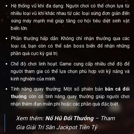
Hệ thống vũ khí đa dạng: Người chơi có thể chọn lựa từ
nhiều loại vũ khí khác nhau từ các loại súng đơn giản đến
súng máy mạnh mẽ giúp tăng cơ hội tiêu diệt sinh vật
biển lớn.
Phần thưởng hấp dẫn: Không chỉ nhận thưởng qua các
loại cá, bạn còn có thể săn boss biển để nhận những
phần quà cực kỳ giá trị.
Chế độ chơi linh hoạt: Game cung cấp nhiều chế độ để
người tham gia có thể lựa chọn phù hợp với kỹ năng và
kinh nghiệm của mình.
Tính năng quay thưởng: Một số phiên bản
bắn cá đổi
thưởng
còn có tính năng quay thưởng giúp người chơi
nhận thêm đạn miễn phí hoặc các phần quà đặc biệt.
Xem thêm:
Nổ Hũ Đổi Thưởng
– Tham
Gia Giải Trí Săn Jackpot Tiền Tỷ