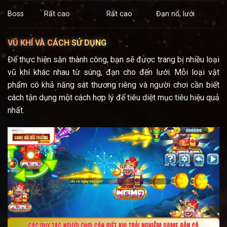
Boss
Rất cao
Rất cao
Đạn nổ, lưới
VŨ KHÍ VÀ CÁCH SỬ DỤNG
Để thực hiện săn thành công, bạn sẽ được trang bị nhiều loại
vũ khí khác nhau từ súng, đạn cho đến lưới. Mỗi loại vật
phẩm có khả năng sát thương riêng và người chơi cần biết
cách tận dụng một cách hợp lý để tiêu diệt mục tiêu hiệu quả
nhất.