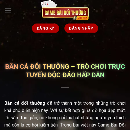
Bỏ
qua
nội
dung
ĐĂNG KÝ
ĐĂNG NHẬP
BẮN CÁ ĐỔI THƯỞNG – TRÒ CHƠI TRỰC
TUYẾN ĐỘC ĐÁO HẤP DẪN
Bắn cá đổi thưởng
đã trở thành một trong những trò chơi
khá phổ biến hiện nay. Với sự kết hợp giữa đồ họa đẹp mắt,
lối săn đơn giản, nó không chỉ thu hút những người yêu thích
mà còn là cơ hội kiếm tiền. Trong bài viết này Game Bài Đổi