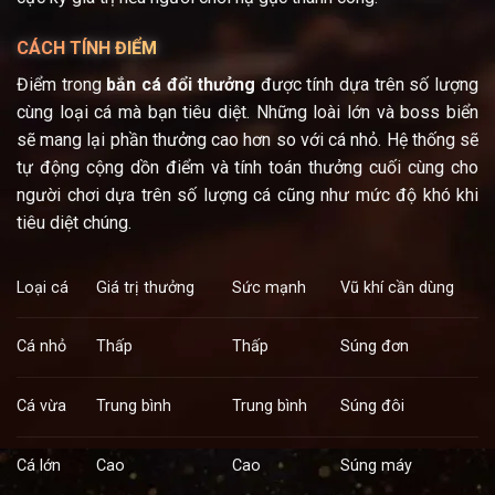
CÁCH TÍNH ĐIỂM
Điểm trong
bắn cá đổi thưởng
được tính dựa trên số lượng
cùng loại cá mà bạn tiêu diệt. Những loài lớn và boss biển
sẽ mang lại phần thưởng cao hơn so với cá nhỏ. Hệ thống sẽ
tự động cộng dồn điểm và tính toán thưởng cuối cùng cho
người chơi dựa trên số lượng cá cũng như mức độ khó khi
tiêu diệt chúng.
Loại cá
Giá trị thưởng
Sức mạnh
Vũ khí cần dùng
Cá nhỏ
Thấp
Thấp
Súng đơn
Cá vừa
Trung bình
Trung bình
Súng đôi
Cá lớn
Cao
Cao
Súng máy