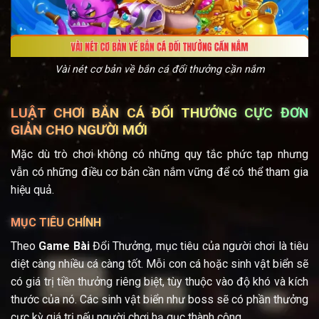
Vài nét cơ bản về bắn cá đổi thưởng cần nắm
LUẬT CHƠI BẮN CÁ ĐỔI THƯỞNG CỰC ĐƠN
GIẢN CHO NGƯỜI MỚI
Mặc dù trò chơi không có những quy tắc phức tạp nhưng
vẫn có những điều cơ bản cần nắm vững để có thể tham gia
hiệu quả.
MỤC TIÊU CHÍNH
Theo
Game Bài
Đổi Thưởng, mục tiêu của người chơi là tiêu
diệt càng nhiều cá càng tốt. Mỗi con cá hoặc sinh vật biển sẽ
có giá trị tiền thưởng riêng biệt, tùy thuộc vào độ khó và kích
thước của nó. Các sinh vật biển như boss sẽ có phần thưởng
cực kỳ giá trị nếu người chơi hạ gục thành công.