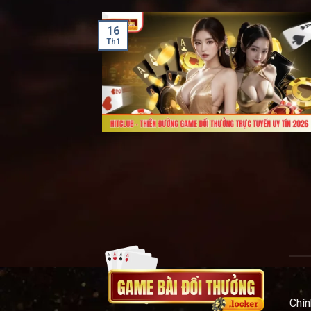
16
Th1
Chín