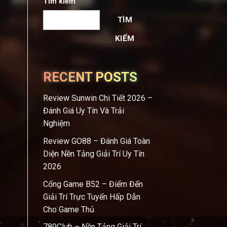
Tìm kiếm
TÌM
KIẾM
RECENT POSTS
Review Sunwin Chi Tiết 2026 –
Đánh Giá Uy Tín Và Trải
Nghiệm
Review GO88 – Đánh Giá Toàn
Diện Nền Tảng Giải Trí Uy Tín
2026
Cổng Game B52 – Điểm Đến
Giải Trí Trực Tuyến Hấp Dẫn
Cho Game Thủ
789Club – Nền Tảng Giải Trí