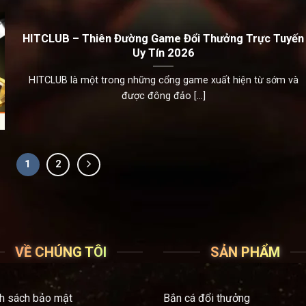
HITCLUB – Thiên Đường Game Đổi Thưởng Trực Tuyến
Uy Tín 2026
HITCLUB là một trong những cổng game xuất hiện từ sớm và
được đông đảo [...]
1
2
VỀ CHÚNG TÔI
SẢN PHẨM
h sách bảo mật
Bắn cá đổi thưởng