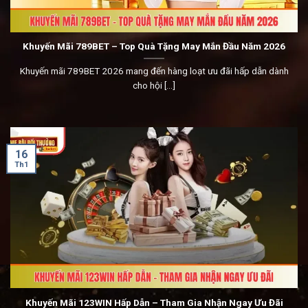
Khuyến Mãi 789BET – Top Quà Tặng May Mắn Đầu Năm 2026
Khuyến mãi 789BET 2026 mang đến hàng loạt ưu đãi hấp dẫn dành
cho hội [...]
16
Th1
Khuyến Mãi 123WIN Hấp Dẫn – Tham Gia Nhận Ngay Ưu Đãi