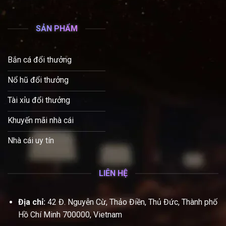
SẢN PHẨM
Bắn cá đổi thưởng
Nổ hũ đổi thưởng
Tài xỉu đổi thưởng
Khuyến mãi nhà cái
Nhà cái uy tín
LIÊN HỆ
Địa chỉ:
42 Đ. Nguyễn Cừ, Thảo Điền, Thủ Đức, Thành phố
Hồ Chí Minh 700000, Vietnam