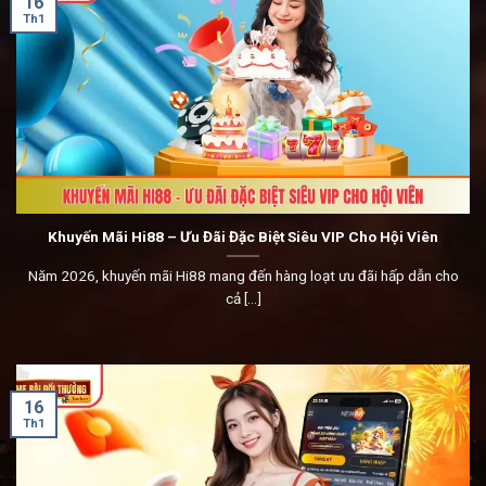
16
Th1
Khuyến Mãi Hi88 – Ưu Đãi Đặc Biệt Siêu VIP Cho Hội Viên
Năm 2026, khuyến mãi Hi88 mang đến hàng loạt ưu đãi hấp dẫn cho
cả [...]
16
Th1