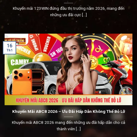
Khuyến mãi 123WIN đứng đầu thị trường năm 2026, mang đến
những ưu đãi cực [...]
16
Th1
Khuyến Mãi ABC8 2026 – Ưu Đãi Hấp Dẫn Không Thể Bỏ Lỡ
Khuyến mãi ABC8 2026 mang đến những ưu đãi hấp dẫn cho cả
thành viên [...]