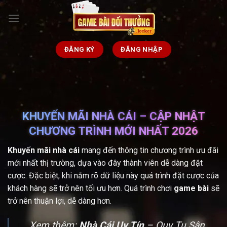
Bỏ
qua
nội
dung
ĐĂNG KÝ
ĐĂNG NHẬP
KHUYẾN MÃI NHÀ CÁI – CẬP NHẬT
CHƯƠNG TRÌNH MỚI NHẤT 2026
Khuyến mãi nhà cái
mang đến thông tin chương trình ưu đãi
mới nhất thị trường, dựa vào đây thành viên dễ dàng đặt
cược. Đặc biệt, khi nắm rõ dữ liệu này quá trình đặt cược của
khách hàng sẽ trở nên tối ưu hơn. Quá trình chơi
game bài
sẽ
trở nên thuận lợi, dễ dàng hơn.
Xem thêm:
Nhà Cái Uy Tín
– Quy Tụ Sân