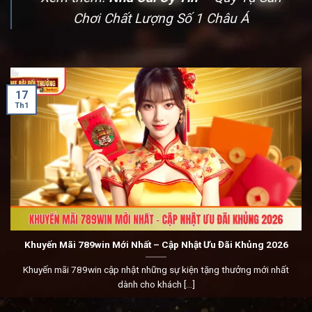
Chơi Chất Lượng Số 1 Châu Á
17
Th1
Khuyến Mãi 789win Mới Nhất – Cập Nhật Ưu Đãi Khủng 2026
Khuyến mãi 789win cập nhật những sự kiện tặng thưởng mới nhất
dành cho khách [...]