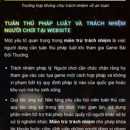
Trường hợp không chịu trách nhiệm về an toàn
TUÂN THỦ PHÁP LUẬT VÀ TRÁCH NHIỆM
NGƯỜI CHƠI TẠI WEBSITE
Một yếu tố quan trọng trong
miễn trừ trách nhiệm
là việc
người dùng cần tuân thủ pháp luật khi tham gia Game Bài
Đổi Thưởng.
Trách nhiệm pháp lý: Người chơi cần chắc chắn rằng họ
tham gia vào các tựa game một cách hợp pháp và không
vi phạm bất kỳ quy định pháp lý nào của quốc gia hoặc
khu vực mà họ sinh sống.
Quy tắc ứng xử: Nền tảng yêu cầu hội viên tuân thủ các
quy tắc ứng xử trong trò chơi. Việc gian lận, sử dụng
phần mềm hỗ trợ trái phép hoặc quấy rối người khác sẽ bị
xử lý nghiêm khắc.
Miễn trừ trách nhiệm
cho phép khóa
tài khoản hoặc cấm vĩnh viễn những người dùng vi phạm