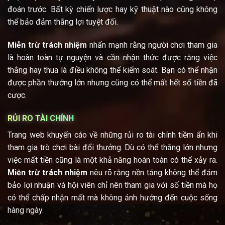
đoán trước. Bất kỳ chiến lược hay kỹ thuật nào cũng không
thể bảo đảm thắng lợi tuyệt đối.
Miễn trừ trách nhiệm
nhấn mạnh rằng người chơi tham gia
là hoàn toàn tự nguyện và cần nhận thức được rằng việc
thắng hay thua là điều không thể kiểm soát. Bạn có thể nhận
được phần thưởng lớn nhưng cũng có thể mất hết số tiền đã
cược.
RỦI RO TÀI CHÍNH
Trang web khuyến cáo về những rủi ro tài chính tiềm ẩn khi
tham gia trò chơi bài đổi thưởng. Dù có thể thắng lớn nhưng
việc mất tiền cũng là một khả năng hoàn toàn có thể xảy ra.
Miễn trừ trách nhiệm
nêu rõ rằng nền tảng không thể đảm
bảo lợi nhuận và hội viên chỉ nên tham gia với số tiền mà họ
có thể chấp nhận mất mà không ảnh hưởng đến cuộc sống
hàng ngày.