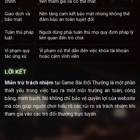
chính
tiền tham gia và có thể mất.
Giao dịch và
Nền tảng cam kết bảo mật nhưng không thể
bảo mật
đảm bảo an toàn tuyệt đối.
Tuân thủ pháp
Người dùng phải tuân thủ mọi quy định pháp lý
luật
liên quan đến trò chơi.
Vi phạm quy
Vi phạm có thể dẫn đến việc khóa tài khoản
tắc ứng xử
hoặc cấm vĩnh viễn
LỜI KẾT
Miễn trừ trách nhiệm
tại Game Bài Đổi Thưởng là một phần
thiết yếu trong việc tạo ra một môi trường an toàn, công
bằng, minh bạch. Nó không chỉ bảo vệ quyền lợi của website
mà còn giúp người chơi hiểu rõ các rủi ro và trách nhiệm khi
tham gia vào các trò đổi thưởng trực tuyến.