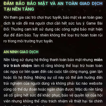
ĐẢM BẢO BẢO MẬT VÀ AN TOÀN GIAO DỊCH
TẠI NỀN TẢNG
Khi tham gia các trò chơi trực tuyến, bảo mật và an toàn giao
dịch là vấn đề mà người chơi cần hết sức lưu ý. Game Bài
Đổi Thưởng cam kết sử dụng các công nghệ bảo mật hiện
đại để đảm bảo. Tuy nhiên không thể loại trừ hoàn toàn rủi
ro trong môi trường trực tuyến.
AN NINH GIAO DỊCH
Nền tảng sử dụng hệ thống thanh toán bảo mật nhưng
miễn
trừ trách nhiệm
làm rõ rằng không thể loại trừ hoàn toàn
các nguy cơ liên quan đến các cuộc tấn công mạng, gian lận
hoặc lỗi hệ thống. Những sự cố này có thể ảnh hưởng đến
trải nghiệm của người dùng và không phải lúc nào website
cũng có thể dự đoán hoặc ngăn chặn được. Mặc dù nền tảng
sẽ cố gắng hết sức để khắc phục, bảo vệ quyền lợi của hội
viên nhưng không thể chịu trách nhiệm về thiệt hại tài chính