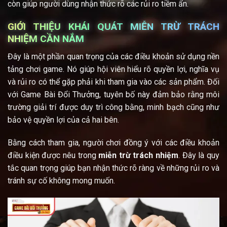
còn giúp người dùng nhận thức rõ các rủi ro tiềm ẩn.
GIỚI THIỆU KHÁI QUÁT MIỄN TRỪ TRÁCH
NHIỆM CẦN NẮM
Đây là một phần quan trọng của các điều khoản sử dụng nền
tảng chơi game. Nó giúp hội viên hiểu rõ quyền lợi, nghĩa vụ
và rủi ro có thể gặp phải khi tham gia vào các sản phẩm. Đối
với Game Bài Đổi Thưởng, tuyên bố này đảm bảo rằng môi
trường giải trí được duy trì công bằng, minh bạch cũng như
bảo vệ quyền lợi của cả hai bên.
Bằng cách tham gia, người chơi đồng ý với các điều khoản
điều kiện được nêu trong
miễn trừ trách nhiệm
. Đây là quy
tắc quan trọng giúp bạn nhận thức rõ ràng về những rủi ro và
tránh sự cố không mong muốn.