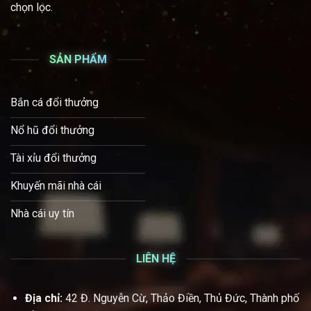
chọn lọc.
SẢN PHẨM
Bắn cá đổi thưởng
Nổ hũ đổi thưởng
Tài xỉu đổi thưởng
Khuyến mãi nhà cái
Nhà cái uy tín
LIÊN HỆ
Địa chỉ:
42 Đ. Nguyễn Cừ, Thảo Điền, Thủ Đức, Thành phố