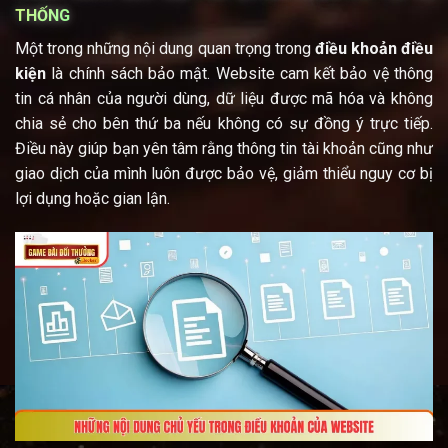
THỐNG
Một trong những nội dung quan trọng trong
điều khoản điều
kiện
là chính sách bảo mật. Website cam kết bảo vệ thông
tin cá nhân của người dùng, dữ liệu được mã hóa và không
chia sẻ cho bên thứ ba nếu không có sự đồng ý trực tiếp.
Điều này giúp bạn yên tâm rằng thông tin tài khoản cũng như
giao dịch của mình luôn được bảo vệ, giảm thiểu nguy cơ bị
lợi dụng hoặc gian lận.