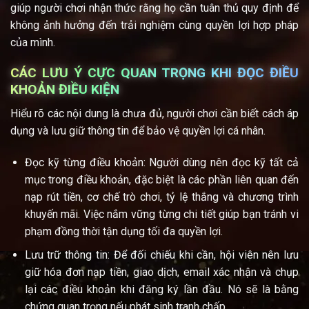
giúp người chơi nhận thức rằng họ cần tuân thủ quy định để
không ảnh hưởng đến trải nghiệm cùng quyền lợi hợp pháp
của mình.
CÁC LƯU Ý CỰC QUAN TRỌNG KHI ĐỌC ĐIỀU
KHOẢN ĐIỀU KIỆN
Hiểu rõ các nội dung là chưa đủ, người chơi cần biết cách áp
dụng và lưu giữ thông tin để bảo vệ quyền lợi cá nhân.
Đọc kỹ từng điều khoản: Người dùng nên đọc kỹ tất cả
mục trong điều khoản, đặc biệt là các phần liên quan đến
nạp rút tiền, cơ chế trò chơi, tỷ lệ thắng và chương trình
khuyến mãi. Việc nắm vững từng chi tiết giúp bạn tránh vi
phạm đồng thời tận dụng tối đa quyền lợi.
Lưu trữ thông tin: Để đối chiếu khi cần, hội viên nên lưu
giữ hóa đơn nạp tiền, giao dịch, email xác nhận và chụp
lại các điều khoản khi đăng ký lần đầu. Nó sẽ là bằng
chứng quan trọng nếu phát sinh tranh chấp.