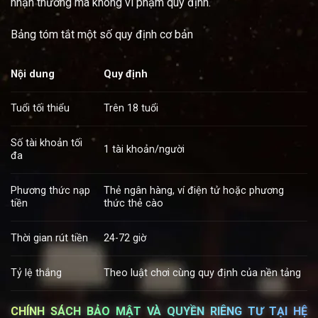
nhận thưởng mà không vi phạm quy định.
Bảng tóm tắt một số quy định cơ bản
Nội dung
Quy định
Tuổi tối thiểu
Trên 18 tuổi
Số tài khoản tối
1 tài khoản/người
đa
Phương thức nạp
Thẻ ngân hàng, ví điện tử hoặc phương
tiền
thức thẻ cào
Thời gian rút tiền
24-72 giờ
Tỷ lệ thắng
Theo luật chơi cùng quy định của nền tảng
CHÍNH SÁCH BẢO MẬT VÀ QUYỀN RIÊNG TƯ TẠI HỆ