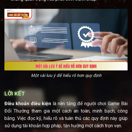
Một vài lưu ý để hiểu rõ hơn quy định
LỜI KẾT
Điều khoản điều kiện
là nền tảng để người chơi Game Bài
Đổi Thưởng tham gia một cách an toàn, minh bạch, công
bằng. Việc đọc kỹ, hiểu rõ và tuân thủ các quy định này giúp
sử dụng tài khoản hợp pháp, tận hưởng một cách trọn vẹn.