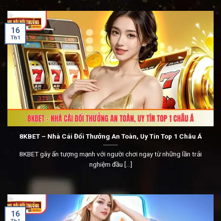
16
Th1
8KBET – Nhà Cái Đổi Thưởng An Toàn, Uy Tín Top 1 Châu Á
8KBET gây ấn tượng mạnh với người chơi ngay từ những lần trải
nghiệm đầu [...]
16