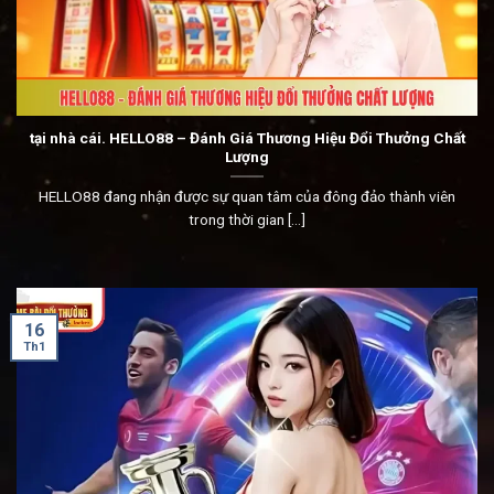
tại nhà cái. HELLO88 – Đánh Giá Thương Hiệu Đổi Thưởng Chất
Lượng
HELLO88 đang nhận được sự quan tâm của đông đảo thành viên
trong thời gian [...]
16
Th1