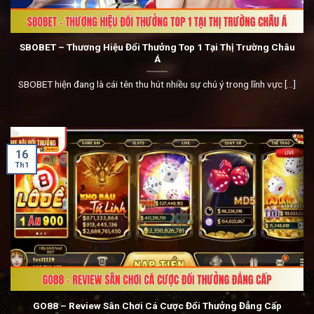
SBOBET – Thương Hiệu Đổi Thưởng Top 1 Tại Thị Trường Châu
Á
SBOBET hiện đang là cái tên thu hút nhiều sự chú ý trong lĩnh vực [...]
16
Th1
GO88 – Review Sân Chơi Cá Cược Đổi Thưởng Đẳng Cấp