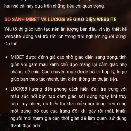
hai nhà cái này dựa trên những tiêu chí quan trọng.
SO SÁNH MIBET VÀ LUCK88 VỀ GIAO DIỆN WEBSITE
Yếu tố thị giác luôn tạo nên ấn tượng ban đầu, vì vậy thiết kế
website đóng vai trò rất lớn trong trải nghiệm người dùng.
Cụ thể:
MIBET được đánh giá cao nhờ giao diện sang trọng, tinh
giản với gam màu xanh chủ đạo mang lại cảm giác nhẹ
nhàng, dễ chịu. Các chuyên mục được bố trí hợp lý, logic
giúp bạn thao tác nhanh, tìm kiếm thông tin thuận tiện.
LUCK88 hướng đến phong cách hiện đại, trẻ trung với
màu sắc nổi bật, tạo cảm giác sôi động ngay khi truy
cập. Tuy nhiên, do hiển thị khá nhiều nội dung trên cùng
một trang, bố cục của trang đôi khi gây rối mắt, khiến
người mới tham gia cần thời gian để làm quen, sử dụng
thành thạo hơn.