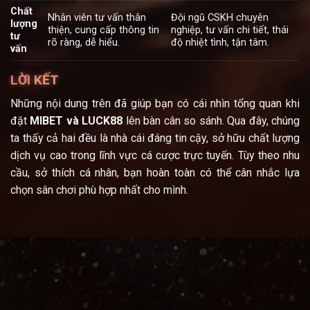
Chất
Nhân viên tư vấn thân
Đội ngũ CSKH chuyên
lượng
thiện, cung cấp thông tin
nghiệp, tư vấn chi tiết, thái
tư
rõ ràng, dễ hiểu.
độ nhiệt tình, tận tâm.
vấn
LỜI KẾT
Những nội dung trên đã giúp bạn có cái nhìn tổng quan khi
đặt
MIBET và LUCK88
lên bàn cân so sánh. Qua đây, chúng
ta thấy cả hai đều là nhà cái đáng tin cậy, sở hữu chất lượng
dịch vụ cao trong lĩnh vực cá cược trực tuyến. Tùy theo nhu
cầu, sở thích cá nhân, bạn hoàn toàn có thể cân nhắc lựa
chọn sân chơi phù hợp nhất cho mình.