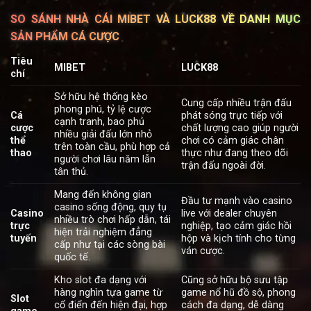
SO SÁNH NHÀ CÁI MIBET VÀ LUCK88 VỀ DANH MỤC
SẢN PHẨM CÁ CƯỢC
Tiêu
MIBET
LUCK88
chí
Sở hữu hệ thống kèo
Cung cấp nhiều trận đấu
phong phú, tỷ lệ cược
Cá
phát sóng trực tiếp với
cạnh tranh, bao phủ
cược
chất lượng cao giúp người
nhiều giải đấu lớn nhỏ
thể
chơi có cảm giác chân
trên toàn cầu, phù hợp cả
thao
thực như đang theo dõi
người chơi lâu năm lẫn
trận đấu ngoài đời.
tân thủ.
Mang đến không gian
Đầu tư mạnh vào casino
casino sống động, quy tụ
Casino
live với dealer chuyên
nhiều trò chơi hấp dẫn, tái
trực
nghiệp, tạo cảm giác hồi
hiện trải nghiệm đẳng
tuyến
hộp và kịch tính cho từng
cấp như tại các sòng bài
ván cược.
quốc tế.
Kho slot đa dạng với
Cũng sở hữu bộ sưu tập
hàng nghìn tựa game từ
game nổ hũ đồ sộ, phong
Slot
cổ điển đến hiện đại, hợp
cách đa dạng, dễ dàng