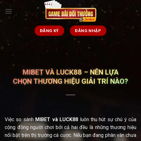
Bỏ
qua
nội
dung
ĐĂNG KÝ
ĐĂNG NHẬP
MIBET VÀ LUCK88 – NÊN LỰA
CHỌN THƯƠNG HIỆU GIẢI TRÍ NÀO?
Việc so sánh
MIBET và LUCK88
luôn thu hút sự chú ý của
cộng đồng người chơi bởi cả hai đều là những thương hiệu
nổi bật trên thị trường cá cược. Nếu bạn đang phân vân chưa