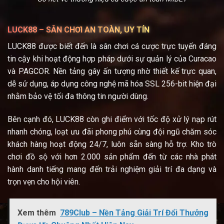
LUCK88 – SÂN CHƠI AN TOÀN, UY TÍN
LUCK88 được biết đến là sân chơi cá cược trực tuyến đáng
tin cậy khi hoạt động hợp pháp dưới sự quản lý của Curacao
và PAGCOR. Nền tảng gây ấn tượng nhờ thiết kế trực quan,
dễ sử dụng, áp dụng công nghệ mã hóa SSL 256-bit hiện đại
nhằm bảo vệ tối đa thông tin người dùng.
Bên cạnh đó, LUCK88 còn ghi điểm với tốc độ xử lý nạp rút
nhanh chóng, loạt ưu đãi phong phú cùng đội ngũ chăm sóc
khách hàng hoạt động 24/7, luôn sẵn sàng hỗ trợ. Kho trò
chơi đồ sộ với hơn 2.000 sản phẩm đến từ các nhà phát
hành danh tiếng mang đến trải nghiệm giải trí đa dạng và
trọn vẹn cho hội viên.
Xem thêm
789Club – Nền Tảng Giải Trí Đổi Thưởng