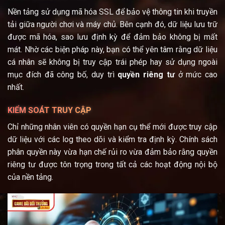
Nền tảng sử dụng mã hóa SSL để bảo vệ thông tin khi truyền
tải giữa người chơi và máy chủ. Bên cạnh đó, dữ liệu lưu trữ
được mã hóa, sao lưu định kỳ để đảm bảo không bị mất
mát. Nhờ các biện pháp này, bạn có thể yên tâm rằng dữ liệu
cá nhân sẽ không bị truy cập trái phép hay sử dụng ngoài
mục đích đã công bố, duy trì
quyền riêng tư
ở mức cao
nhất.
KIỂM SOÁT TRUY CẬP
Chỉ những nhân viên có quyền hạn cụ thể mới được truy cập
dữ liệu với các log theo dõi và kiểm tra định kỳ. Chính sách
phân quyền này vừa hạn chế rủi ro vừa đảm bảo rằng quyền
riêng tư được tôn trọng trong tất cả các hoạt động nội bộ
của nền tảng.