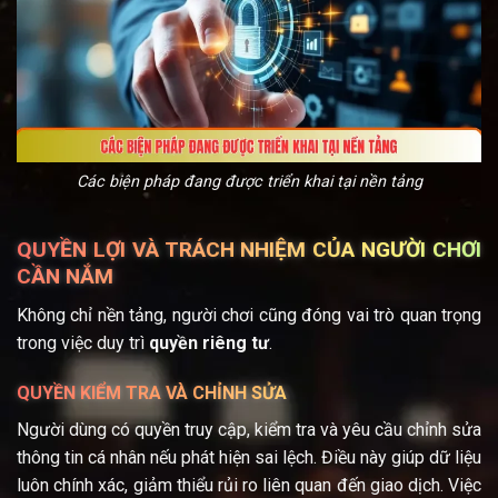
Các biện pháp đang được triển khai tại nền tảng
QUYỀN LỢI VÀ TRÁCH NHIỆM CỦA NGƯỜI CHƠI
CẦN NẮM
Không chỉ nền tảng, người chơi cũng đóng vai trò quan trọng
trong việc duy trì
quyền riêng tư
.
QUYỀN KIỂM TRA VÀ CHỈNH SỬA
Người dùng có quyền truy cập, kiểm tra và yêu cầu chỉnh sửa
thông tin cá nhân nếu phát hiện sai lệch. Điều này giúp dữ liệu
luôn chính xác, giảm thiểu rủi ro liên quan đến giao dịch. Việc