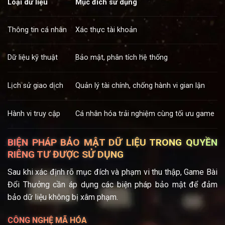
Loại dữ liệu
Mục đích sử dụng
Thông tin cá nhân
Xác thực tài khoản
Dữ liệu kỹ thuật
Bảo mật, phân tích hệ thống
Lịch sử giao dịch
Quản lý tài chính, chống hành vi gian lận
Hành vi truy cập
Cá nhân hóa trải nghiệm cùng tối ưu game
BIỆN PHÁP BẢO MẬT DỮ LIỆU TRONG QUYỀN
RIÊNG TƯ ĐƯỢC SỬ DỤNG
Sau khi xác định rõ mục đích và phạm vi thu thập, Game Bài
Đổi Thưởng cần áp dụng các biện pháp bảo mật để đảm
bảo dữ liệu không bị xâm phạm.
CÔNG NGHỆ MÃ HÓA