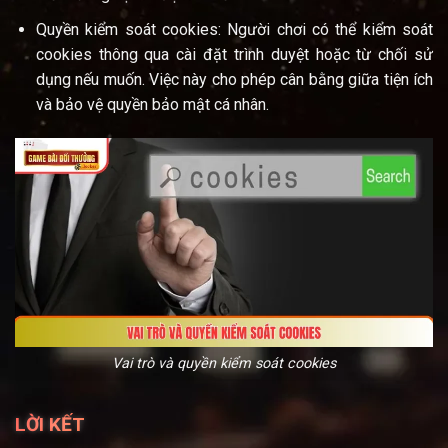
Quyền kiểm soát cookies: Người chơi có thể kiểm soát
cookies thông qua cài đặt trình duyệt hoặc từ chối sử
dụng nếu muốn. Việc này cho phép cân bằng giữa tiện ích
và bảo vệ quyền bảo mật cá nhân.
Vai trò và quyền kiểm soát cookies
LỜI KẾT