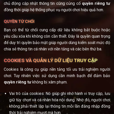
chủ động cập nhật thông tin cũng củng cố
quyền riêng tư
đồng thời giúp hệ thống phục vụ người chơi hiệu quả hơn.
QUYỀN TỪ CHỐI
Bạn có thể từ chối cung cấp dữ liệu không bắt buộc hoặc
yêu cầu xóa khi không còn cần thiết. Đây là quyền quan trọng
để duy trì quyền bảo mật giúp người dùng kiểm soát mức độ
chia sẻ thông tin cá nhân với nền tảng và các bên thứ ba.
COOKIES VÀ QUẢN LÝ DỮ LIỆU TRUY CẬP
Cookies là công cụ giúp nền tảng tối ưu trải nghiệm người
chơi. Tuy nhiên việc sử dụng cần minh bạch để đảm bảo
quyền riêng tư
không bị xâm phạm.
Vai trò của cookies: Nó giúp ghi nhớ hành vi truy cập, lưu
giữ tùy chọn và cá nhân hóa nội dung. Nhờ đó, người chơi
không phải thiết lập lại thông tin mỗi lần đăng nhập đồng
thời trải nghiệm mượt mà hơn.