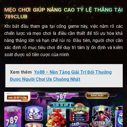
MẸO CHƠI GIÚP NÂNG CAO TỶ LỆ THẮNG TẠI
789CLUB
Khi bắt đầu tham gia tại cổng game này, việc nắm rõ các
chiến lược và mẹo chơi là điều cần thiết để tối ưu hóa khả
năng thắng lớn và hạn chế rủi ro. Đầu tiên, người chơi cần
xác định rõ mục tiêu chơi để duy trì tâm lý ổn định và kiểm
soát được số tiền cược của mình.
Xem thêm
Yo88 – Nền Tảng Giải Trí Đổi Thưởng
Được Người Chơi Ưa Chuộng Nhất