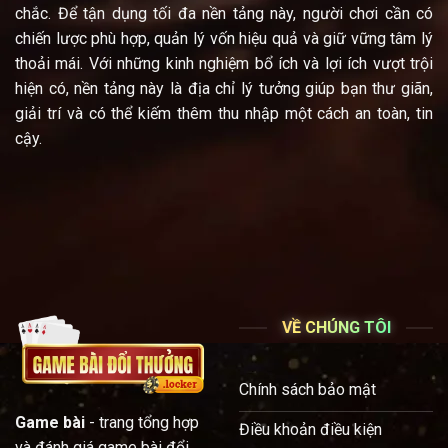
chắc. Để tận dụng tối đa nền tảng này, người chơi cần có
chiến lược phù hợp, quản lý vốn hiệu quả và giữ vững tâm lý
thoải mái. Với những kinh nghiệm bổ ích và lợi ích vượt trội
hiện có, nền tảng này là địa chỉ lý tưởng giúp bạn thư giãn,
giải trí và có thể kiếm thêm thu nhập một cách an toàn, tin
cậy.
VỀ CHÚNG TÔI
Chính sách bảo mật
Game bài
- trang tổng hợp
Điều khoản điều kiện
và đánh giá game bài đổi