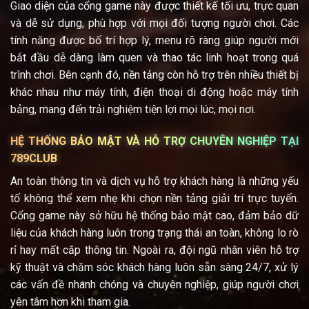
Giao diện của cổng game này được thiết kế tối ưu, trực quan
và dễ sử dụng, phù hợp với mọi đối tượng người chơi. Các
tính năng được bố trí hợp lý, menu rõ ràng giúp người mới
bắt đầu dễ dàng làm quen và thao tác linh hoạt trong quá
trình chơi. Bên cạnh đó, nền tảng còn hỗ trợ trên nhiều thiết bị
khác nhau như máy tính, điện thoại di động hoặc máy tính
bảng, mang đến trải nghiệm tiện lợi mọi lúc, mọi nơi.
HỆ THỐNG BẢO MẬT VÀ HỖ TRỢ CHUYÊN NGHIỆP TẠI
789CLUB
An toàn thông tin và dịch vụ hỗ trợ khách hàng là những yếu
tố không thể xem nhẹ khi chọn nền tảng giải trí trực tuyến.
Cổng game này sở hữu hệ thống bảo mật cao, đảm bảo dữ
liệu của khách hàng luôn trong trạng thái an toàn, không lo rò
rỉ hay mất cắp thông tin. Ngoài ra, đội ngũ nhân viên hỗ trợ
kỹ thuật và chăm sóc khách hàng luôn sẵn sàng 24/7, xử lý
các vấn đề nhanh chóng và chuyên nghiệp, giúp người chơi
yên tâm hơn khi tham gia.