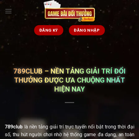
Bỏ
qua
nội
dung
ĐĂNG KÝ
ĐĂNG NHẬP
789CLUB – NỀN TẢNG GIẢI TRÍ ĐỔI
THƯỞNG ĐƯỢC ƯA CHUỘNG NHẤT
HIỆN NAY
789club
là nền tảng giải trí trực tuyến nổi bật trong thời đại
số, thu hút người chơi nhờ hệ thống game đa dạng, an toàn