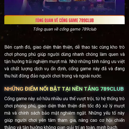
Tổng quan về cổng game 789club
Bên cạnh đó, giao diện thân thiện, dễ thao tác cùng kho trò
chơi phong phú giúp người dùng nhanh chóng làm quen và
tận hưởng trải nghiệm mượt mà. Nhờ những tính năng ưu việt
và chất lượng dịch vụ ổn định, cổng game này đã và đang
thu hút đông đảo người chơi trong và ngoài nước.
NHỮNG ĐIỂM NỔI BẬT TẠI NỀN TẢNG 789CLUB
Cổng game này sở hữu nhiều ưu thế vượt trội, từ hệ thống trò
chơi phong phú, giao diện thân thiện đến tốc độ xử lý mượt
mà và chính sách bảo mật nghiêm ngặt. Những yếu tố này
giúp người chơi yên tâm tham gia, nâng cao cơ hội chiến
thắng và tận hưởng không gian giải trí an toàn, minh bạch.