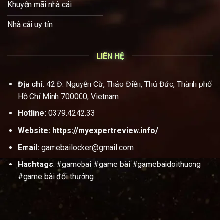
Khuyến mãi nhà cái
Nhà cái uy tín
LIÊN HỆ
Địa chỉ:
42 Đ. Nguyễn Cừ, Thảo Điền, Thủ Đức, Thành phố
Hồ Chí Minh 700000, Vietnam
Hotline:
0379.4242.33
Website:
https://myexpertreview.info/
Email:
gamebailocker@gmail.com
Hashtags
: #gamebai #game bài #gamebaidoithuong
#game bài đổi thưởng