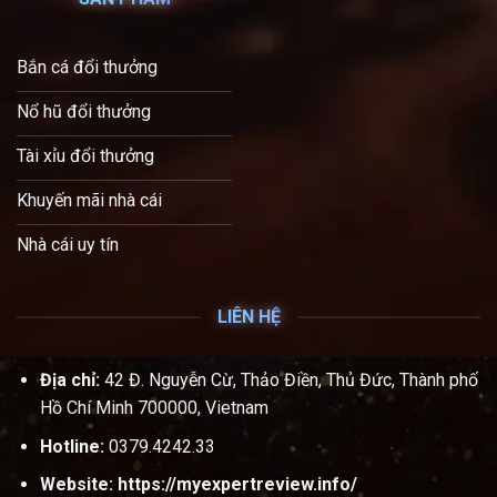
Bắn cá đổi thưởng
Nổ hũ đổi thưởng
Tài xỉu đổi thưởng
Khuyến mãi nhà cái
Nhà cái uy tín
LIÊN HỆ
Địa chỉ:
42 Đ. Nguyễn Cừ, Thảo Điền, Thủ Đức, Thành phố
Hồ Chí Minh 700000, Vietnam
Hotline:
0379.4242.33
Website:
https://myexpertreview.info/