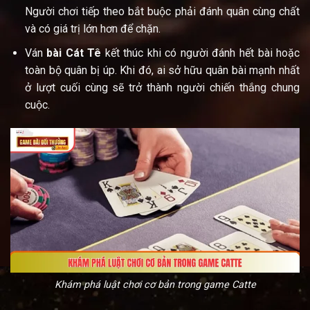
Người chơi tiếp theo bắt buộc phải đánh quân cùng chất
và có giá trị lớn hơn để chặn.
Ván
bài Cát Tê
kết thúc khi có người đánh hết bài hoặc
toàn bộ quân bị úp. Khi đó, ai sở hữu quân bài mạnh nhất
ở lượt cuối cùng sẽ trở thành người chiến thắng chung
cuộc.
Khám phá luật chơi cơ bản trong game Catte