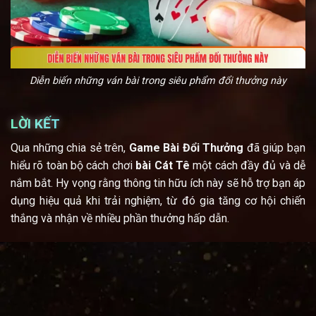
Diễn biến những ván bài trong siêu phẩm đổi thưởng này
LỜI KẾT
Qua những chia sẻ trên,
Game Bài Đổi Thưởng
đã giúp bạn
hiểu rõ toàn bộ cách chơi
bài Cát Tê
một cách đầy đủ và dễ
nắm bắt. Hy vọng rằng thông tin hữu ích này sẽ hỗ trợ bạn áp
dụng hiệu quả khi trải nghiệm, từ đó gia tăng cơ hội chiến
thắng và nhận về nhiều phần thưởng hấp dẫn.