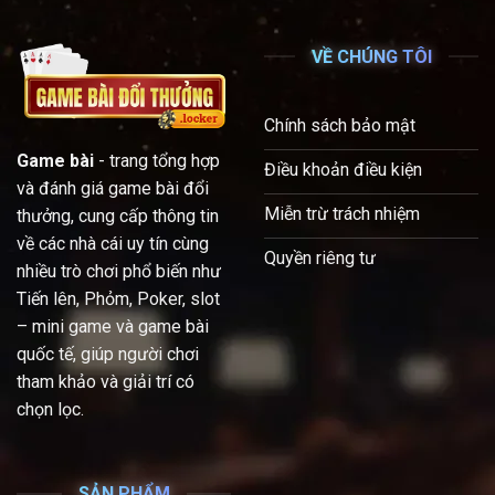
VỀ CHÚNG TÔI
Chính sách bảo mật
Game bài
- trang tổng hợp
Điều khoản điều kiện
và đánh giá game bài đổi
Miễn trừ trách nhiệm
thưởng, cung cấp thông tin
về các nhà cái uy tín cùng
Quyền riêng tư
nhiều trò chơi phổ biến như
Tiến lên, Phỏm, Poker, slot
– mini game và game bài
quốc tế, giúp người chơi
tham khảo và giải trí có
chọn lọc.
SẢN PHẨM