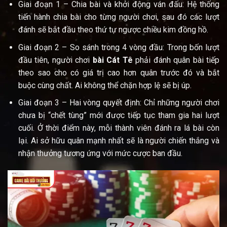
Giai đoạn 1 – Chia bài và khởi động ván đấu: Hệ thống
tiến hành chia bài cho từng người chơi, sau đó các lượt
đánh sẽ bắt đầu theo thứ tự ngược chiều kim đồng hồ.
Giai đoạn 2 – So sánh trong 4 vòng đầu: Trong bốn lượt
đầu tiên, người chơi
bài Cát Tê
phải đánh quân bài tiếp
theo sao cho có giá trị cao hơn quân trước đó và bắt
buộc cùng chất. Ai không thể chặn hợp lệ sẽ bị úp.
Giai đoạn 3 – Hai vòng quyết định: Chỉ những người chơi
chưa bị “chết tùng” mới được tiếp tục tham gia hai lượt
cuối. Ở thời điểm này, mỗi thành viên đánh ra lá bài còn
lại. Ai sở hữu quân mạnh nhất sẽ là người chiến thắng và
nhận thưởng tương ứng với mức cược ban đầu.