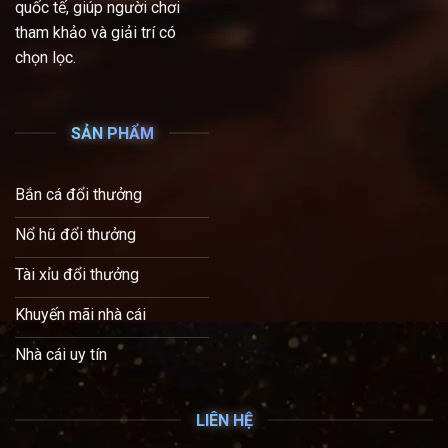
quốc tế, giúp người chơi
tham khảo và giải trí có
chọn lọc.
SẢN PHẨM
Bắn cá đổi thưởng
Nổ hũ đổi thưởng
Tài xỉu đổi thưởng
Khuyến mãi nhà cái
Nhà cái uy tín
LIÊN HỆ