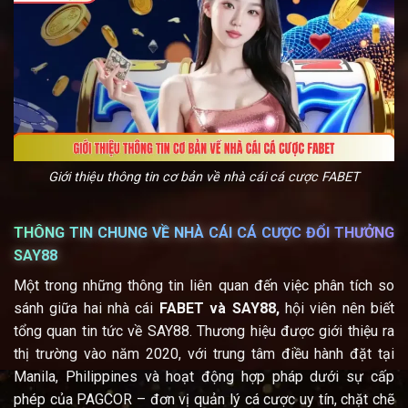
Giới thiệu thông tin cơ bản về nhà cái cá cược FABET
THÔNG TIN CHUNG VỀ NHÀ CÁI CÁ CƯỢC ĐỔI THƯỞNG
SAY88
Một trong những thông tin liên quan đến việc phân tích so
sánh giữa hai nhà cái
FABET và SAY88,
hội viên nên biết
tổng quan tin tức về SAY88. Thương hiệu được giới thiệu ra
thị trường vào năm 2020, với trung tâm điều hành đặt tại
Manila, Philippines và hoạt động hợp pháp dưới sự cấp
phép của PAGCOR – đơn vị quản lý cá cược uy tín, chặt chẽ