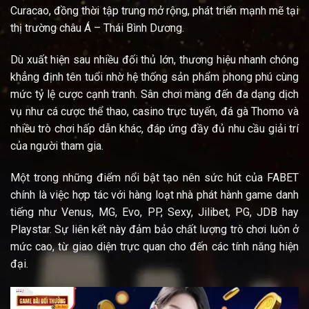
Curacao, đồng thời tập trung mở rộng, phát triển mạnh mẽ tại
thị trường châu Á – Thái Bình Dương.
Dù xuất hiện sau nhiều đối thủ lớn, thương hiệu nhanh chóng
khẳng định tên tuổi nhờ hệ thống sản phẩm phong phú cùng
mức tỷ lệ cược cạnh tranh. Sân chơi mang đến đa dạng dịch
vụ như cá cược thể thao, casino trực tuyến, đá gà Thomo và
nhiều trò chơi hấp dẫn khác, đáp ứng đầy đủ nhu cầu giải trí
của người tham gia.
Một trong những điểm nổi bật tạo nên sức hút của FABET
chính là việc hợp tác với hàng loạt nhà phát hành game danh
tiếng như Venus, MG, Evo, PP, Sexy, Jilibet, PG, JDB hay
Playstar. Sự liên kết này đảm bảo chất lượng trò chơi luôn ở
mức cao, từ giao diện trực quan cho đến các tính năng hiện
đại.