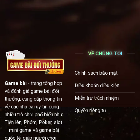
VỀ CHÚNG TÔI
Chính sách bảo mật
Game bài
- trang tổng hợp
Điều khoản điều kiện
và đánh giá game bài đổi
Miễn trừ trách nhiệm
thưởng, cung cấp thông tin
về các nhà cái uy tín cùng
Quyền riêng tư
nhiều trò chơi phổ biến như
Tiến lên, Phỏm, Poker, slot
– mini game và game bài
quốc tế, giúp người chơi