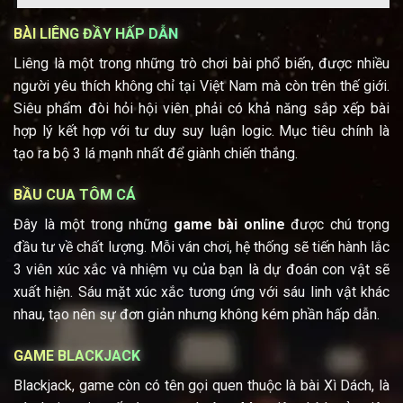
BÀI LIÊNG ĐẦY HẤP DẪN
Liêng là một trong những trò chơi bài phổ biến, được nhiều
người yêu thích không chỉ tại Việt Nam mà còn trên thế giới.
Siêu phẩm đòi hỏi hội viên phải có khả năng sắp xếp bài
hợp lý kết hợp với tư duy suy luận logic. Mục tiêu chính là
tạo ra bộ 3 lá mạnh nhất để giành chiến thắng.
BẦU CUA TÔM CÁ
Đây là một trong những
game bài online
được chú trọng
đầu tư về chất lượng. Mỗi ván chơi, hệ thống sẽ tiến hành lắc
3 viên xúc xắc và nhiệm vụ của bạn là dự đoán con vật sẽ
xuất hiện. Sáu mặt xúc xắc tương ứng với sáu linh vật khác
nhau, tạo nên sự đơn giản nhưng không kém phần hấp dẫn.
GAME BLACKJACK
Blackjack, game còn có tên gọi quen thuộc là bài Xì Dách, là