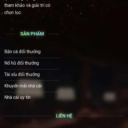
tham khảo và giải trí có
chọn lọc.
SẢN PHẨM
Bắn cá đổi thưởng
Nổ hũ đổi thưởng
Tài xỉu đổi thưởng
Khuyến mãi nhà cái
Nhà cái uy tín
LIÊN HỆ