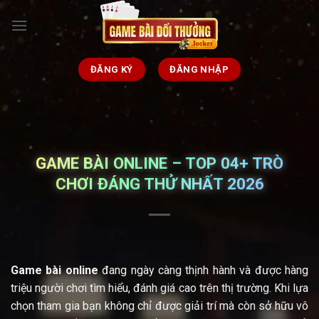
Bỏ
qua
nội
dung
ĐĂNG KÝ
ĐĂNG NHẬP
GAME BÀI ONLINE – TOP 04+ TRÒ
CHƠI ĐÁNG THỬ NHẤT 2026
Game bài online
đang ngày càng thịnh hành và được hàng
triệu người chơi tìm hiểu, đánh giá cao trên thị trường. Khi lựa
chọn tham gia bạn không chỉ được giải trí mà còn sở hữu vô