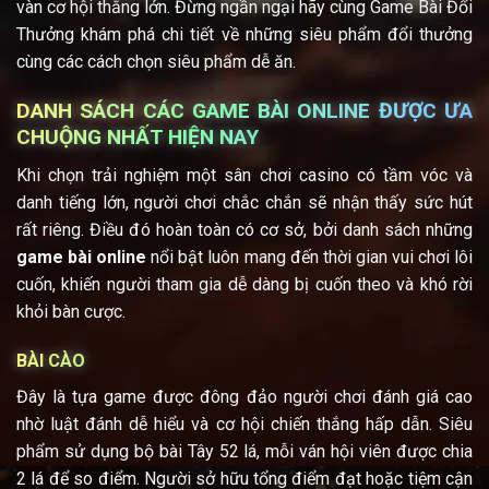
vàn cơ hội thắng lớn. Đừng ngần ngại hãy cùng Game Bài Đổi
Thưởng khám phá chi tiết về những siêu phẩm đổi thưởng
cùng các cách chọn siêu phẩm dễ ăn.
DANH SÁCH CÁC GAME BÀI ONLINE ĐƯỢC ƯA
CHUỘNG NHẤT HIỆN NAY
Khi chọn trải nghiệm một sân chơi casino có tầm vóc và
danh tiếng lớn, người chơi chắc chắn sẽ nhận thấy sức hút
rất riêng. Điều đó hoàn toàn có cơ sở, bởi danh sách những
game bài
online
nổi bật luôn mang đến thời gian vui chơi lôi
cuốn, khiến người tham gia dễ dàng bị cuốn theo và khó rời
khỏi bàn cược.
BÀI CÀO
Đây là tựa game được đông đảo người chơi đánh giá cao
nhờ luật đánh dễ hiểu và cơ hội chiến thắng hấp dẫn. Siêu
phẩm sử dụng bộ bài Tây 52 lá, mỗi ván hội viên được chia
2 lá để so điểm. Người sở hữu tổng điểm đạt hoặc tiệm cận