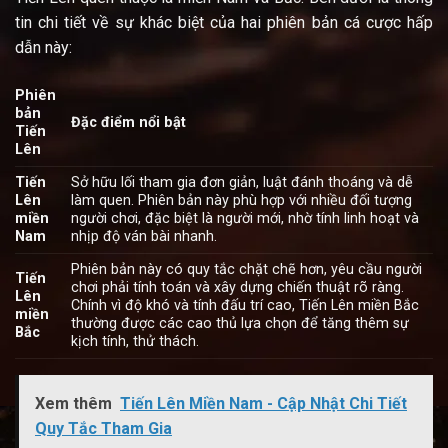
tin chi tiết về sự khác biệt của hai phiên bản cá cược hấp
dẫn này:
Phiên
bản
Đặc điểm nổi bật
Tiến
Lên
Tiến
Sở hữu lối tham gia đơn giản, luật đánh thoáng và dễ
Lên
làm quen. Phiên bản này phù hợp với nhiều đối tượng
miền
người chơi, đặc biệt là người mới, nhờ tính linh hoạt và
Nam
nhịp độ ván bài nhanh.
Phiên bản này có quy tắc chặt chẽ hơn, yêu cầu người
Tiến
chơi phải tính toán và xây dựng chiến thuật rõ ràng.
Lên
Chính vì độ khó và tính đấu trí cao, Tiến Lên miền Bắc
miền
thường được các cao thủ lựa chọn để tăng thêm sự
Bắc
kịch tính, thử thách.
Xem thêm
Tiến Lên Miền Nam - Cập Nhật Chi Tiết
Quy Tắc Tham Gia