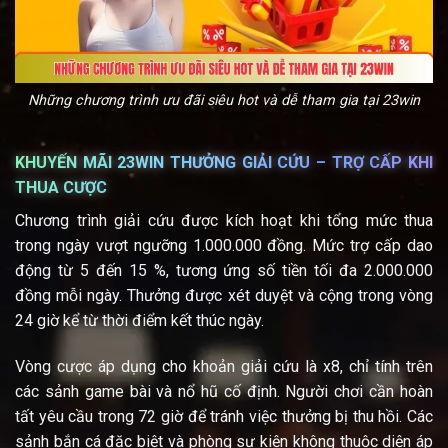
Những chương trình ưu đãi siêu hot và dễ tham gia tại 23win
KHUYẾN MÃI 23WIN THƯỞNG GIẢI CỨU – TRỢ CẤP KHI
THUA CƯỢC
Chương trình giải cứu được kích hoạt khi tổng mức thua
trong ngày vượt ngưỡng 1.000.000 đồng. Mức trợ cấp dao
động từ 5 đến 15 %, tương ứng số tiền tối đa 2.000.000
đồng mỗi ngày. Thưởng được xét duyệt và cộng trong vòng
24 giờ kể từ thời điểm kết thúc ngày.
Vòng cược áp dụng cho khoản giải cứu là x8, chỉ tính trên
các sảnh game bài và nổ hũ cố định. Người chơi cần hoàn
tất yêu cầu trong 72 giờ để tránh việc thưởng bị thu hồi. Các
sảnh bắn cá đặc biệt và phòng sự kiện không thuộc diện áp