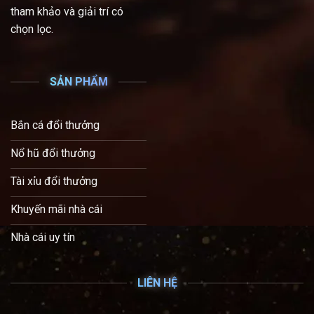
tham khảo và giải trí có
chọn lọc.
SẢN PHẨM
Bắn cá đổi thưởng
Nổ hũ đổi thưởng
Tài xỉu đổi thưởng
Khuyến mãi nhà cái
Nhà cái uy tín
LIÊN HỆ