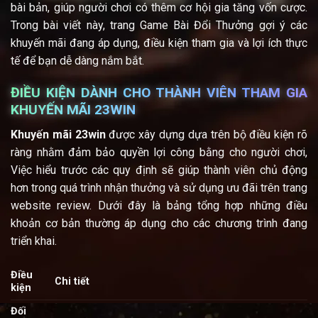
bài bản, giúp người chơi có thêm cơ hội gia tăng vốn cược.
Trong bài viết này, trang Game Bài Đổi Thưởng gợi ý các
khuyến mãi đang áp dụng, điều kiện tham gia và lợi ích thực
tế để bạn dễ dàng nắm bắt.
ĐIỀU KIỆN DÀNH CHO THÀNH VIÊN THAM GIA
KHUYẾN MÃI 23WIN
Khuyến mãi 23win
được xây dựng dựa trên bộ điều kiện rõ
ràng nhằm đảm bảo quyền lợi công bằng cho người chơi,
Việc hiểu trước các quy định sẽ giúp thành viên chủ động
hơn trong quá trình nhận thưởng và sử dụng ưu đãi trên trang
website review. Dưới đây là bảng tổng hợp những điều
khoản cơ bản thường áp dụng cho các chương trình đang
triển khai.
Điều
Chi tiết
kiện
Đối