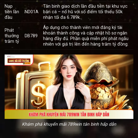
Nạp
Tân binh giao dịch lần đầu tiên tại khu vực
tiền lần
ND01A
bắn cá – nổ hũ với số điểm tối thiểu 50k
đầu
nhận tối đa 6.789k.
Áp dụng cho thành viên mới đăng ký tài
Phát
khoản thành công và cập nhật hồ sơ ngân
thưởng
DB789
hàng đầy đủ. Phần quà miễn phí phát ngẫu
trăm tỷ
nhiên với giá trị lên đến hàng trăm tỷ đồng.
Khám phá khuyến mãi 789win tân binh hấp dẫn