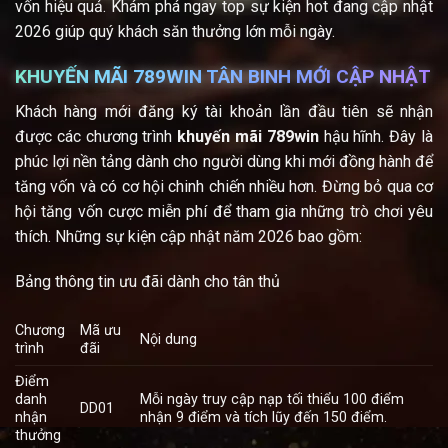
vốn hiệu quả. Khám phá ngay top sự kiện hot đang cập nhật
2026 giúp quý khách săn thưởng lớn mỗi ngày.
KHUYẾN MÃI 789WIN TÂN BINH MỚI CẬP NHẬT
Khách hàng mới đăng ký tài khoản lần đầu tiên sẽ nhận
được các chương trình
khuyến mãi 789win
hậu hĩnh. Đây là
phúc lợi nền tảng dành cho người dùng khi mới đồng hành để
tăng vốn và có cơ hội chinh chiến nhiều hơn. Đừng bỏ qua cơ
hội tăng vốn cược miễn phí để tham gia những trò chơi yêu
thích. Những sự kiện cập nhật năm 2026 bao gồm:
Bảng thông tin ưu đãi dành cho tân thủ
Chương
Mã ưu
Nội dung
trình
đãi
Điểm
danh
Mỗi ngày truy cập nạp tối thiểu 100 điểm
DD01
nhận
nhận 9 điểm và tích lũy đến 150 điểm.
thưởng