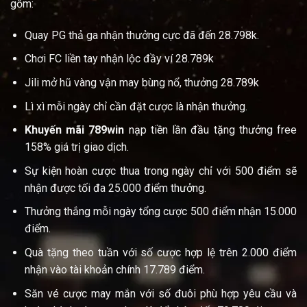
gồm:
Quay PG thả ga nhận thưởng cực đã đến 28.798k.
Chơi FC liền tay nhận lộc đầy ví 28.789k
Jili mở hũ vàng vận may bùng nổ, thưởng 28.789k
Lì xì mỗi ngày chỉ cần đặt cược là nhận thưởng.
Khuyến mãi 789win
nạp tiền lần đầu tặng thưởng free
158% giá trị giao dịch.
Sự kiện hoàn cược thua trong ngày chỉ với 500 điểm sẽ
nhận được tối đa 25.000 điểm thưởng.
Thưởng thắng mỗi ngày tổng cược 500 điểm nhận 15.000
điểm.
Quà tặng theo tuần với số cược hợp lệ trên 2.000 điểm
nhận vào tài khoản chính 17.789 điểm.
Săn vé cược may mắn với số đuôi phù hợp yêu cầu và