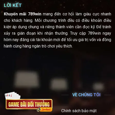
LỜI KẾT
Khuyến mãi 789win
mang đến cơ hội làm giàu cực nhanh
cho khách hàng. Mỗi chương trình đều có điều khoản điều
kiện áp dụng chung và riêng thành viên cần đọc kỹ Để tránh
xảy ra gián đoạn khi nhận thưởng. Truy cập 789win ngay
hôm nay đăng cái tài khoản mới để tối ưu giá trị vốn và đồng
hành cùng hàng ngàn trò chơi yêu thích.
VỀ CHÚNG TÔI
Chính sách bảo mật