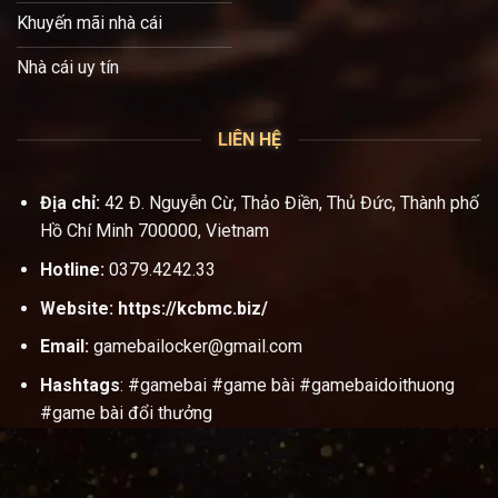
Khuyến mãi nhà cái
Nhà cái uy tín
LIÊN HỆ
Địa chỉ:
42 Đ. Nguyễn Cừ, Thảo Điền, Thủ Đức, Thành phố
Hồ Chí Minh 700000, Vietnam
Hotline:
0379.4242.33
Website:
https://kcbmc.biz/
Email:
gamebailocker@gmail.com
Hashtags
: #gamebai #game bài #gamebaidoithuong
#game bài đổi thưởng