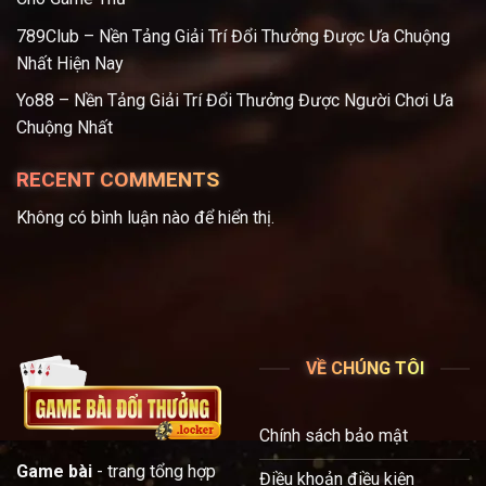
789Club – Nền Tảng Giải Trí Đổi Thưởng Được Ưa Chuộng
Nhất Hiện Nay
Yo88 – Nền Tảng Giải Trí Đổi Thưởng Được Người Chơi Ưa
Chuộng Nhất
RECENT COMMENTS
Không có bình luận nào để hiển thị.
VỀ CHÚNG TÔI
Chính sách bảo mật
Game bài
- trang tổng hợp
Điều khoản điều kiện