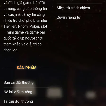
và đánh giá game bài đổi
Miễn trừ trách nhiệm
thưởng, cung cấp thông tin
về các nhà cái uy tín cùng
Quyền riêng tư
nhiều trò chơi phổ biến như
Tiến lên, Phỏm, Poker, slot
– mini game và game bài
quốc tế, giúp người chơi
tham khảo và giải trí có
chọn lọc.
SẢN PHẨM
Bắn cá đổi thưởng
Nổ hũ đổi thưởng
Tài xỉu đổi thưởng