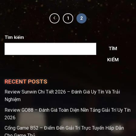
1
2
Tìm kiếm
TÌM
KIẾM
RECENT POSTS
Review Sunwin Chi Tiết 2026 – Đánh Giá Uy Tín Và Trải
Nghiệm
Review GO88 – Đánh Giá Toàn Diện Nền Tảng Giải Trí Uy Tín
2026
Cổng Game B52 – Điểm Đến Giải Trí Trực Tuyến Hấp Dẫn
Cho Game Thủ