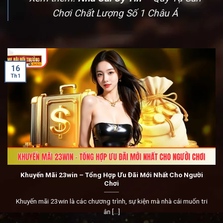
Chơi Chất Lượng Số 1 Châu Á
16
Th1
Khuyến Mãi 23win – Tổng Hợp Ưu Đãi Mới Nhất Cho Người
Chơi
Khuyến mãi 23win là các chương trình, sự kiện mà nhà cái muốn tri
ân [...]