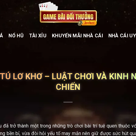
CÁ
NỔ HŨ
TÀI XỈU
KHUYẾN MÃI NHÀ CÁI
NHÀ CÁI UY
TÚ LƠ KHƠ – LUẬT CHƠI VÀ KINH
CHIẾN
u đã trở thành một trong những trò chơi bài trí tuệ quen thuộc vớ
năng bền bỉ, vừa đòi hỏi yếu tố may mắn nên giữ được sức hút qu