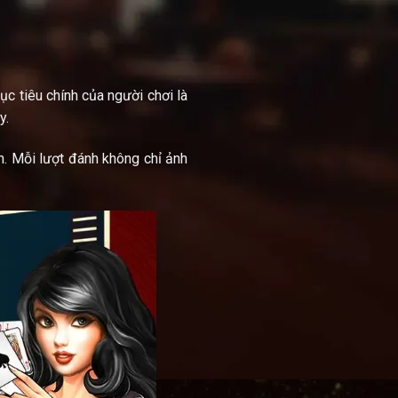
ục tiêu chính của người chơi là
y.
n. Mỗi lượt đánh không chỉ ảnh