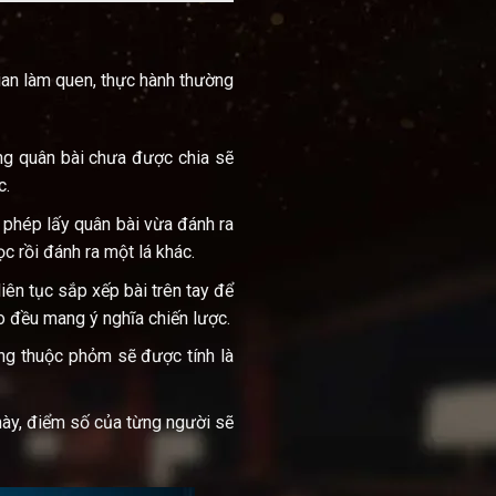
gian làm quen, thực hành thường
ững quân bài chưa được chia sẽ
c.
c phép lấy quân bài vừa đánh ra
c rồi đánh ra một lá khác.
liên tục sắp xếp bài trên tay để
ào đều mang ý nghĩa chiến lược.
ng thuộc phỏm sẽ được tính là
 này, điểm số của từng người sẽ