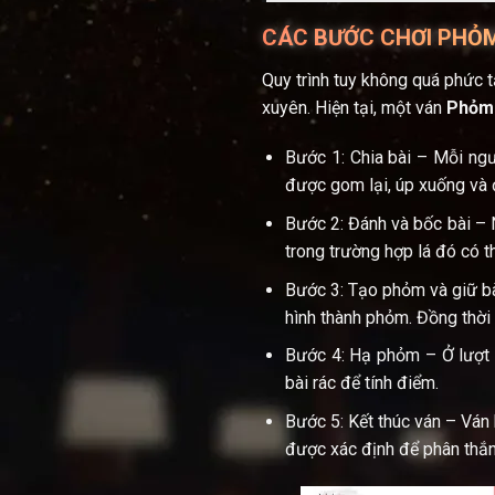
CÁC BƯỚC CHƠI PHỎM 
Quy trình tuy không quá phức t
xuyên. Hiện tại, một ván
Phỏm 
Bước 1: Chia bài – Mỗi ngư
được gom lại, úp xuống và đặ
Bước 2: Đánh và bốc bài – N
trong trường hợp lá đó có t
Bước 3: Tạo phỏm và giữ bà
hình thành phỏm. Đồng thời h
Bước 4: Hạ phỏm – Ở lượt 
bài rác để tính điểm.
Bước 5: Kết thúc ván – Ván 
được xác định để phân thắn