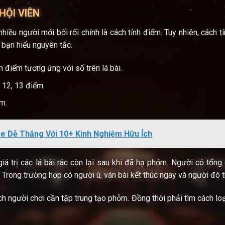
HỘI VIÊN
hiều người mới bối rối chính là cách tính điểm. Tuy nhiên, cách 
 bạn hiểu nguyên tắc.
h điểm tương ứng với số trên lá bài.
1, 12, 13 điểm.
m.
ne Dễ Thắng Với 10+ Kinh Nghiệm Hữu Ích
iá trị các lá bài rác còn lại sau khi đã hạ phỏm. Người có tổng
. Trong trường hợp có người ù, ván bài kết thúc ngay và người đó t
h người chơi cần tập trung tạo phỏm. Đồng thời phải tìm cách loại