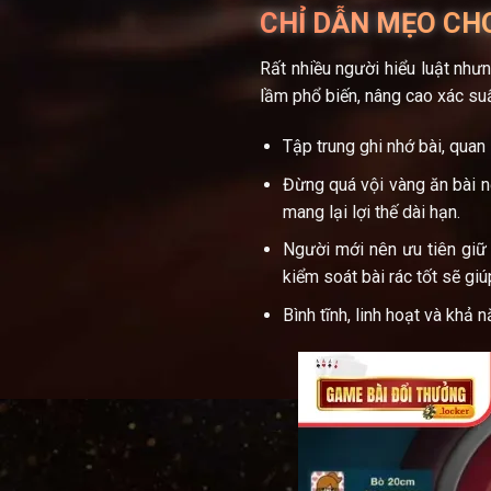
CHỈ DẪN MẸO CHO
Rất nhiều người hiểu luật như
lầm phổ biến, nâng cao xác suấ
Tập trung ghi nhớ bài, qua
Đừng quá vội vàng ăn bài n
mang lại lợi thế dài hạn.
Người mới nên ưu tiên giữ
kiểm soát bài rác tốt sẽ gi
Bình tĩnh, linh hoạt và khả 