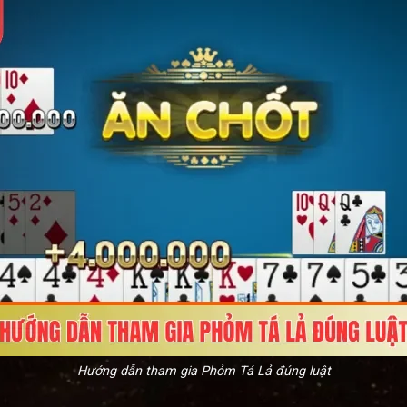
Hướng dẫn tham gia Phỏm Tá Lả đúng luật