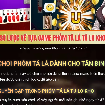
Sơ lược về tựa game Phỏm Tá Lả Tú Lơ Khơ
CHƠI PHỎM TÁ LẢ DÀNH CHO TÂN BI
 ngợp, phần này sẽ chia nhỏ nội dung thành từng mảng kiến thức
 đều được giải thích logic, dễ tiếp cận.
UYÊN GẶP TRONG PHỎM TÁ LẢ TÚ LƠ KHƠ
n xuyên suốt ván chơi. Vì vậy người mới nên ghi nhớ ngay từ đầ