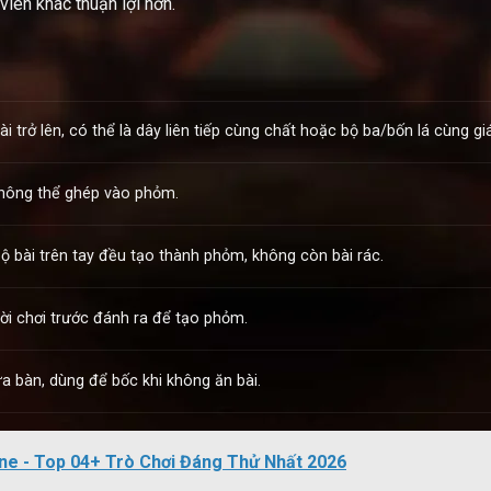
 viên khác thuận lợi hơn.
ài trở lên, có thể là dây liên tiếp cùng chất hoặc bộ ba/bốn lá cùng giá 
không thể ghép vào phỏm.
bộ bài trên tay đều tạo thành phỏm, không còn bài rác.
ười chơi trước đánh ra để tạo phỏm.
ữa bàn, dùng để bốc khi không ăn bài.
ne - Top 04+ Trò Chơi Đáng Thử Nhất 2026