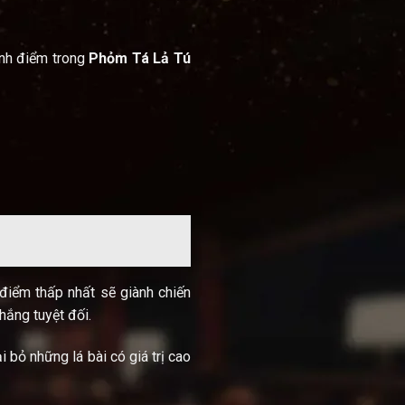
tính điểm trong
Phỏm Tá Lả Tú
 điểm thấp nhất sẽ giành chiến
hắng tuyệt đối.
 bỏ những lá bài có giá trị cao