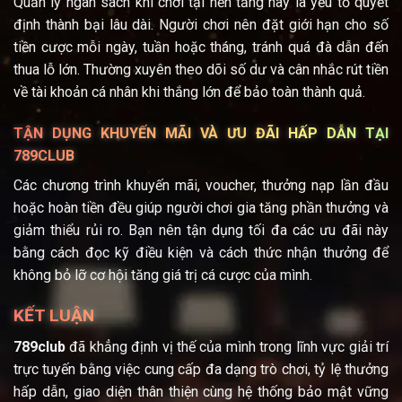
Quản lý ngân sách khi chơi tại nền tảng này là yếu tố quyết
định thành bại lâu dài. Người chơi nên đặt giới hạn cho số
tiền cược mỗi ngày, tuần hoặc tháng, tránh quá đà dẫn đến
thua lỗ lớn. Thường xuyên theo dõi số dư và cân nhắc rút tiền
về tài khoản cá nhân khi thắng lớn để bảo toàn thành quả.
TẬN DỤNG KHUYẾN MÃI VÀ ƯU ĐÃI HẤP DẪN TẠI
789CLUB
Các chương trình khuyến mãi, voucher, thưởng nạp lần đầu
hoặc hoàn tiền đều giúp người chơi gia tăng phần thưởng và
giảm thiểu rủi ro. Bạn nên tận dụng tối đa các ưu đãi này
bằng cách đọc kỹ điều kiện và cách thức nhận thưởng để
không bỏ lỡ cơ hội tăng giá trị cá cược của mình.
KẾT LUẬN
789club
đã khẳng định vị thế của mình trong lĩnh vực giải trí
trực tuyến bằng việc cung cấp đa dạng trò chơi, tỷ lệ thưởng
hấp dẫn, giao diện thân thiện cùng hệ thống bảo mật vững