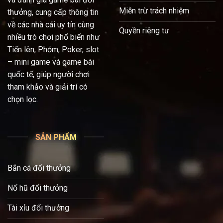
Miễn trừ trách nhiệm
thưởng, cung cấp thông tin
về các nhà cái uy tín cùng
Quyền riêng tư
nhiều trò chơi phổ biến như
Tiến lên, Phỏm, Poker, slot
– mini game và game bài
quốc tế, giúp người chơi
tham khảo và giải trí có
chọn lọc.
SẢN PHẨM
Bắn cá đổi thưởng
Nổ hũ đổi thưởng
Tài xỉu đổi thưởng