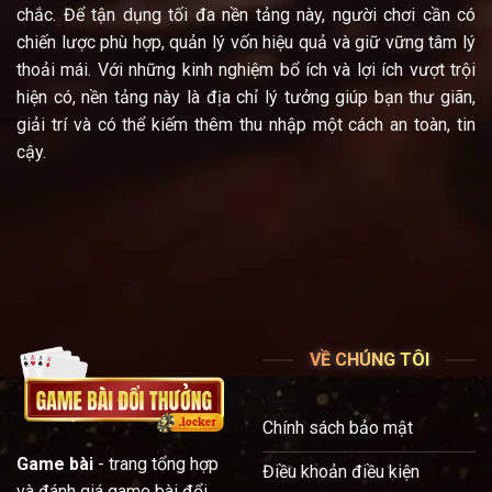
chắc. Để tận dụng tối đa nền tảng này, người chơi cần có
chiến lược phù hợp, quản lý vốn hiệu quả và giữ vững tâm lý
thoải mái. Với những kinh nghiệm bổ ích và lợi ích vượt trội
hiện có, nền tảng này là địa chỉ lý tưởng giúp bạn thư giãn,
giải trí và có thể kiếm thêm thu nhập một cách an toàn, tin
cậy.
VỀ CHÚNG TÔI
Chính sách bảo mật
Game bài
- trang tổng hợp
Điều khoản điều kiện
và đánh giá game bài đổi