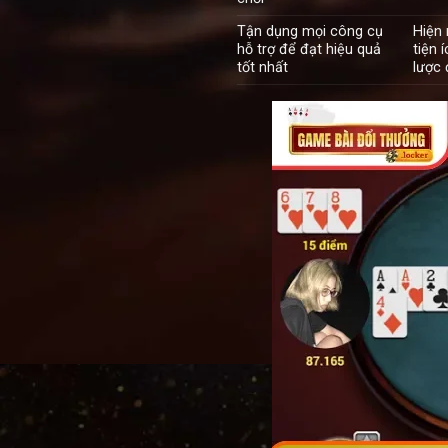
Tận dụng mọi công cụ
Hiện 
hỗ trợ để đạt hiệu quả
tiện 
tốt nhất
lược 