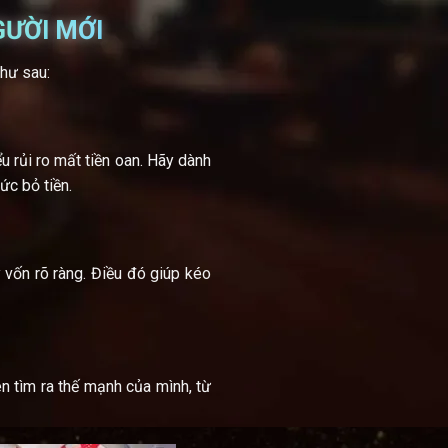
GƯỜI MỚI
như sau:
u rủi ro mất tiền oan. Hãy dành
ức bỏ tiền.
ý vốn rõ ràng. Điều đó giúp kéo
ên tìm ra thế mạnh của mình, từ