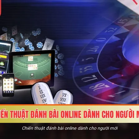
Chiến thuật đánh bài online dành cho người mới