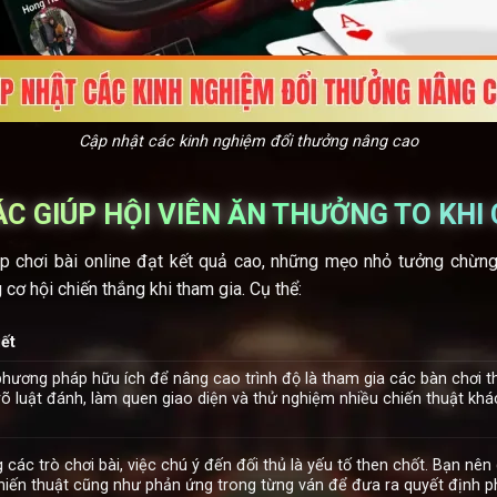
Cập nhật các kinh nghiệm đổi thưởng nâng cao
C GIÚP HỘI VIÊN ĂN THƯỞNG TO KHI 
úp chơi bài online đạt kết quả cao, những mẹo nhỏ tưởng chừn
cơ hội chiến thắng khi tham gia. Cụ thể:
iết
hương pháp hữu ích để nâng cao trình độ là tham gia các bàn chơi th
rõ luật đánh, làm quen giao diện và thử nghiệm nhiều chiến thuật khá
 các trò chơi bài, việc chú ý đến đối thủ là yếu tố then chốt. Bạn nê
hiến thuật cũng như phản ứng trong từng ván để đưa ra quyết định p