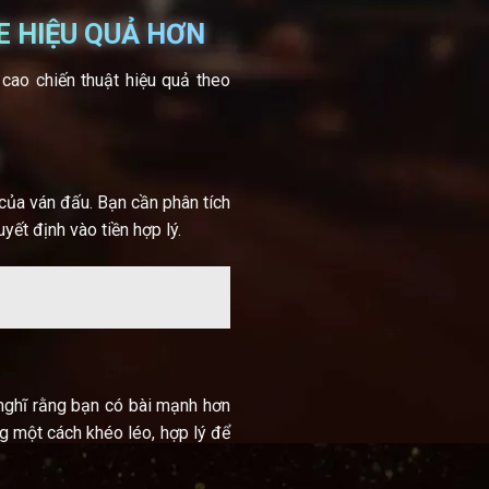
E HIỆU QUẢ HƠN
 cao chiến thuật hiệu quả theo
C
 của ván đấu. Bạn cần phân tích
yết định vào tiền hợp lý.
ủ nghĩ rằng bạn có bài mạnh hơn
g một cách khéo léo, hợp lý để