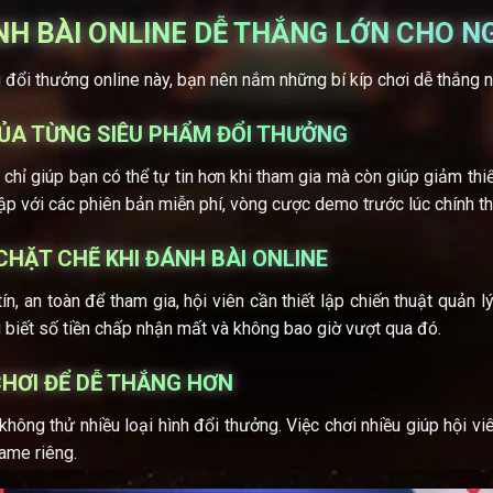
NH BÀI ONLINE DỄ THẮNG LỚN CHO N
g đổi thưởng online này, bạn nên nắm những bí kíp chơi dễ thắng 
CỦA TỪNG SIÊU PHẨM ĐỔI THƯỞNG
hỉ giúp bạn có thể tự tin hơn khi tham gia mà còn giúp giảm thiể
tập với các phiên bản miễn phí, vòng cược demo trước lúc chính th
HẶT CHẼ KHI ĐÁNH BÀI ONLINE
ín, an toàn để tham gia, hội viên cần thiết lập chiến thuật quản l
g biết số tiền chấp nhận mất và không bao giờ vượt qua đó.
HƠI ĐỂ DỄ THẮNG HƠN
ông thử nhiều loại hình đổi thưởng. Việc chơi nhiều giúp hội vi
game riêng.