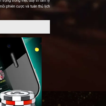
 trọng trong việc duy trì tâm lý
 mỗi phiên cược và tuân thủ lịch