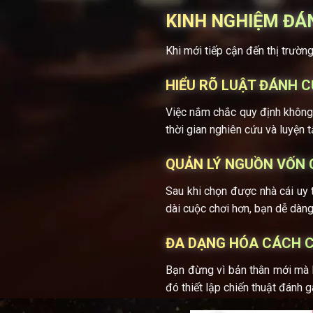
KINH NGHIỆM ĐÁ
Khi mới tiếp cận đến thị trườn
HIỂU RÕ LUẬT ĐÁNH 
Việc nắm chắc quy định không c
thời gian nghiên cứu và luyện 
QUẢN LÝ NGUỒN VỐN C
Sau khi chọn được nhà cái uy t
dài cuộc chơi hơn, bạn dễ dàn
ĐA DẠNG HÓA CÁCH C
Bạn đừng vì bản thân mới mà kh
đó thiết lập chiến thuật đánh 