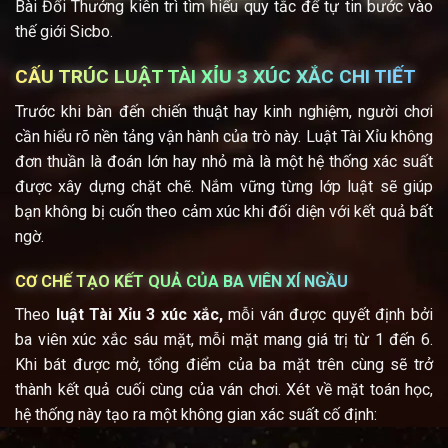
Bài Đổi Thưởng kiên trì tìm hiểu quy tắc để tự tin bước vào
thế giới Sicbo.
CẤU TRÚC LUẬT TÀI XỈU 3 XÚC XẮC CHI TIẾT
Trước khi bàn đến chiến thuật hay kinh nghiệm, người chơi
cần hiểu rõ nền tảng vận hành của trò này. Luật Tài Xỉu không
đơn thuần là đoán lớn hay nhỏ mà là một hệ thống xác suất
được xây dựng chặt chẽ. Nắm vững từng lớp luật sẽ giúp
bạn không bị cuốn theo cảm xúc khi đối diện với kết quả bất
ngờ.
CƠ CHẾ TẠO KẾT QUẢ CỦA BA VIÊN XÍ NGẦU
Theo
luật Tài Xỉu 3 xúc xắc,
mỗi ván được quyết định bởi
ba viên xúc xắc sáu mặt, mỗi mặt mang giá trị từ 1 đến 6.
Khi bát được mở, tổng điểm của ba mặt trên cùng sẽ trở
thành kết quả cuối cùng của ván chơi. Xét về mặt toán học,
hệ thống này tạo ra một không gian xác suất cố định: