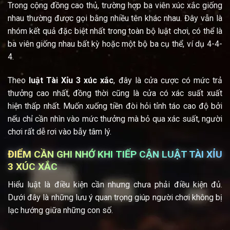
Trong cộng đồng cao thủ, trường hợp ba viên xúc xắc giống
nhau thường được gọi bằng nhiều tên khác nhau. Đây vẫn là
nhóm kết quả đặc biệt nhất trong toàn bộ luật chơi, có thể là
ba viên giống nhau bất kỳ hoặc một bộ ba cụ thể, ví dụ 4-4-
4.
Theo
luật Tài Xỉu 3 xúc xắc
, đây là cửa cược có mức trả
thưởng cao nhất, đồng thời cũng là cửa có xác suất xuất
hiện thấp nhất. Muốn xuống tiền đòi hỏi tỉnh táo cao độ bởi
nếu chỉ cần nhìn vào mức thưởng mà bỏ qua xác suất, người
chơi rất dễ rơi vào bẫy tâm lý.
ĐIỂM CẦN GHI NHỚ KHI TIẾP CẬN LUẬT TÀI XỈU
3 XÚC XẮC
Hiểu luật là điều kiện cần nhưng chưa phải điều kiện đủ.
Dưới đây là những lưu ý quan trọng giúp người chơi không bị
lạc hướng giữa những con số.