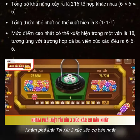
Tổng số khả năng xảy ra là 216 tổ hợp khác nhau (6 × 6 ×
6).
Tổng điểm nhỏ nhất có thể xuất hiện là 3 (1-1-1).
Mức điểm cao nhất có thể xuất hiện trong một ván là 18,
tương ứng với trường hợp cả ba viên xúc xắc đều ra 6-6-
6.
Khám phá luật Tài Xỉu 3 xúc xắc cơ bản nhất