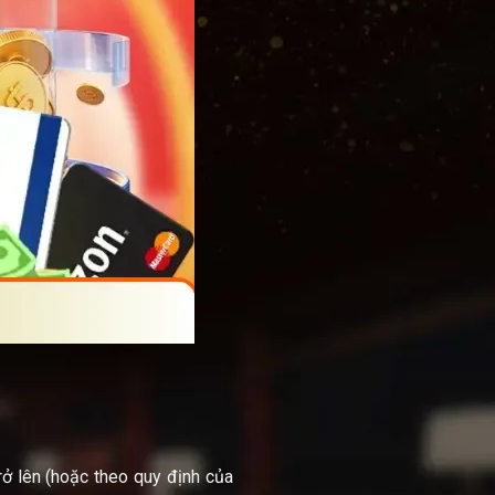
rở lên (hoặc theo quy định của