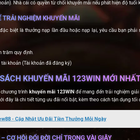
hoản). Nhà cái có quyền từ chối khuyến mãi nếu phát hiện độ tuổi 
Ể TRẢI NGHIỆM KHUYẾN MÃI
 đặc biệt là thưởng nạp lần đầu hoặc nạp lại, yêu cầu bạn phải 
n trăm quy định.
tài khoản (Tài khoản đã đăng ký)
SÁCH KHUYẾN MÃI 123WIN MỚI NHẤ
 chương trình
khuyến mãi 123WIN
để mang đến trải nghiệm giải 
ới đây là chi tiết từng ưu đãi nổi bật, kèm theo cách tận dụng tối 
w88 - Cập Nhật Ưu Đãi Tiền Thưởng Mỗi Ngày
 CƠ HỘI ĐỔI ĐỜI CHỈ TRONG VÀI GIÂY