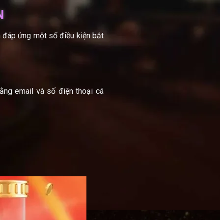
N
 đáp ứng một số điều kiện bắt
ằng email và số điện thoại cá