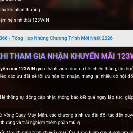
 sau khi nhận thưởng
iệm hệ sinh thái 123WIN
B66 - Tổng Hợp Những Chương Trình Mới Nhất 2026
 KHI THAM GIA NHẬN KHUYẾN MÃI 123
yến mãi 123WIN
giúp thành viên tăng cơ hội chiến thắng, tận hưởn
léo các ưu đãi sẽ tối ưu hóa lợi nhuận, mang lại nhiều cơ hội 
Hệ thống tự động cập nhật, thông báo kết quả ngay lập tức, gi
ừ Vòng Quay May Mắn, các chương trình ưu đãi đối tác đến quyền
i thưởng và trải nghiệm thêm phần thú vị.
đối: Mọi chương trình khuyến mãi đều được kiểm duyệt nghiêm ngặ