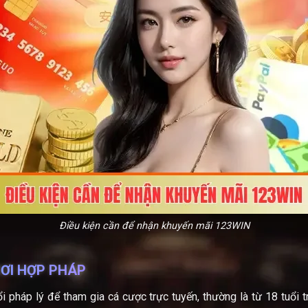
Điều kiện cần để nhận khuyến mãi 123WIN
HƠI HỢP PHÁP
i pháp lý để tham gia cá cược trực tuyến, thường là từ 18 tuổi t