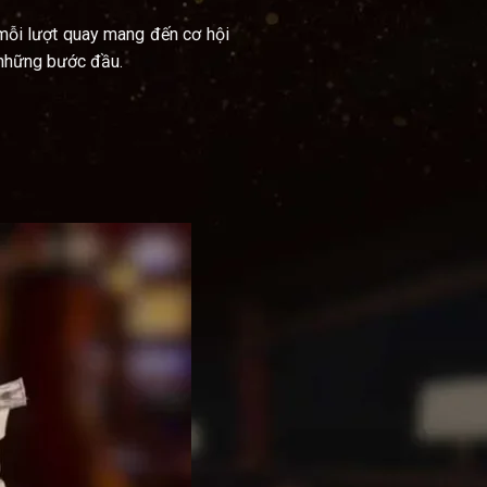
mỗi lượt quay mang đến cơ hội
 những bước đầu.