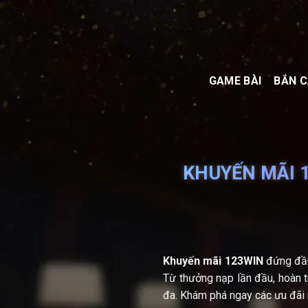
Bỏ
qua
nội
dung
GAME BÀI
BẮN 
KHUYẾN MÃI 
Khuyến mãi 123WIN
đứng đầu
Từ thưởng nạp lần đầu, hoàn tr
đa. Khám phá ngay các ưu đãi n