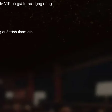
 VIP có giá trị sử dụng riêng,
 quá trình tham gia.