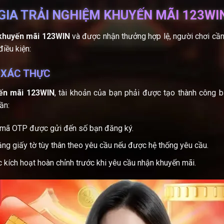
GIA TRẢI NGHIỆM KHUYẾN MÃI 123WI
khuyến mãi 123WIN
và được nhận thưởng hợp lệ, người chơi cần
điều kiện:
À XÁC THỰC
ến mãi 123WIN
, tài khoản của bạn phải được tạo thành công b
ần:
a mã OTP được gửi đến số bạn đăng ký.
ằng giấy tờ tùy thân theo yêu cầu nếu được hệ thống yêu cầu.
kích hoạt hoàn chỉnh trước khi yêu cầu nhận khuyến mãi.