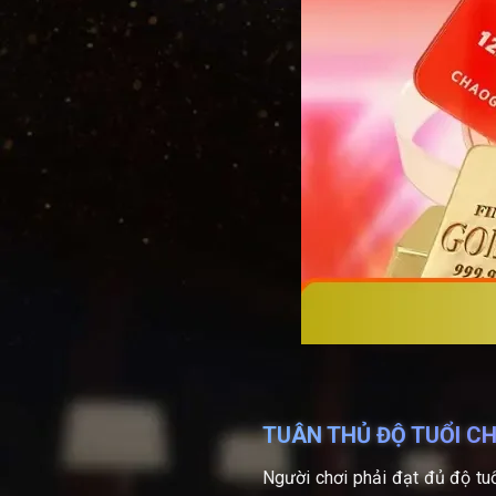
TUÂN THỦ ĐỘ TUỔI C
Người chơi phải đạt đủ độ tuổ