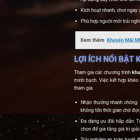
Kích hoạt nhanh, chơi ngay
Phù hợp người mới trải ngh
Xem thêm
Khuyến Mãi M
LỢI ÍCH NỔI BẬT
Tham gia các chương trình
khu
minh bạch. Việc kết hợp khéo 
tham gia.
Nhận thưởng nhanh chóng: 
không tốn thời gian chờ đợi.
Đa dạng ưu đãi hấp dẫn: T
chọn để gia tăng giá trị giả
Trải nghiệm an toàn tuyệt 