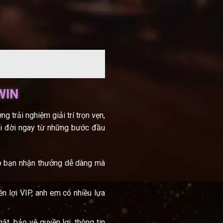
WIN
g trải nghiệm giải trí trọn vẹn,
đổi đời ngay từ những bước đầu
úp bạn nhận thưởng dễ dàng mà
 lợi VIP, anh em có nhiều lựa
t, bảo vệ quyền lợi, thông tin