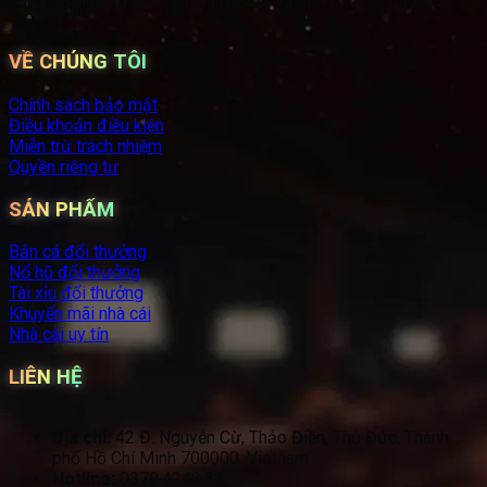
quốc tế, giúp người chơi tham khảo và giải trí có chọn lọc.
VỀ CHÚNG TÔI
Chính sách bảo mật
Điều khoản điều kiện
Miễn trừ trách nhiệm
Quyền riêng tư
SẢN PHẨM
Bắn cá đổi thưởng
Nổ hũ đổi thưởng
Tài xỉu đổi thưởng
Khuyến mãi nhà cái
Nhà cái uy tín
LIÊN HỆ
Địa chỉ:
42 Đ. Nguyễn Cừ, Thảo Điền, Thủ Đức, Thành
phố Hồ Chí Minh 700000, Vietnam
Hotline:
0379.4242.33