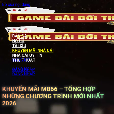
Bỏ qua nội dung
GAME BÀI
BẮN CÁ
NỔ HŨ
TÀI XỈU
KHUYẾN MÃI NHÀ CÁI
NHÀ CÁI UY TÍN
ĐĂNG KÝ
THỦ THUẬT
ĐĂNG KÝ
ĐĂNG NHẬP
ĐĂNG NHẬP
KHUYẾN MÃI MB66 – TỔNG HỢP
NHỮNG CHƯƠNG TRÌNH MỚI NHẤT
2026