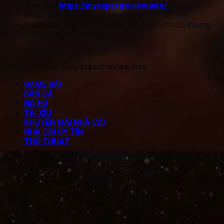
Website:
https://myexpertreview.info/
Email:
gamebailocker@gmail.com
Hashtags
: #gamebai #game bài #gamebaidoithuong
#game bài đổi thưởng
Copyright 2026 ©
myexpertreview.info
GAME BÀI
BẮN CÁ
NỔ HŨ
TÀI XỈU
KHUYẾN MÃI NHÀ CÁI
NHÀ CÁI UY TÍN
THỦ THUẬT