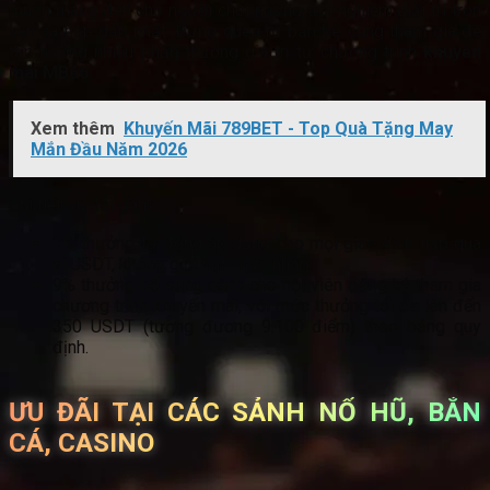
muốn mang đến cho người chơi những trải nghiệm giải trí trọn
vẹn và hấp dẫn nhất. Đừng quên rủ bạn bè cùng tham gia để
tận hưởng nhiều phần thưởng giá trị từ chương trình
khuyến
mãi MB66
.
Xem thêm
Khuyến Mãi 789BET - Top Quà Tặng May
Mắn Đầu Năm 2026
Chi tiết ưu đãi gồm:
1% thưởng tự động áp dụng cho mọi giao dịch nạp qua
ví USDT, không giới hạn mức nhận.
9% thưởng bổ sung dành cho hội viên đăng ký tham gia
chương trình khuyến mãi, với mức thưởng tối đa lên đến
350 USDT (tương đương 9.100 điểm) theo bảng quy
định.
ƯU ĐÃI TẠI CÁC SẢNH NỔ HŨ, BẮN
CÁ, CASINO