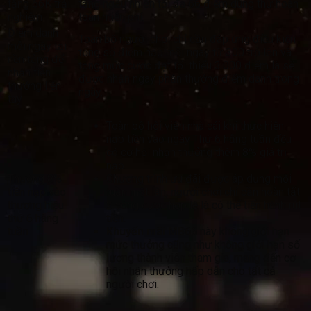
tặng 66K trải
tặng ngẫu nhiên tối đa 66 điểm dùng thử hoàn
nghiệm
toàn miễn phí.
Điểm danh
Toàn bộ người chơi chỉ cần đáp ứng điều kiện
mỗi ngày tại
tổng số điểm nạp mỗi ngày từ 300 trở lên và
nền tảng để
tổng mức cược đạt tối thiểu 3.000 điểm là sẽ
nhận tiền
được nhận ngay phần thưởng điểm danh trong
thưởng liền
ngày.
tay
Toàn bộ hội viên nhà cái khi thực hiện
nạp tiền vào ngày Thứ 6 hằng tuần đều
có cơ hội nhận thưởng thêm 8% giá trị
nạp.
Thưởng 8%
Chương trình ưu đãi được áp dụng mỗi
tiền nạp vào
tuần một lần, người chơi chỉ cần hoàn tất
thương hiệu
2 vòng cược hợp lệ là có thể tiến hành rút
thứ 6 hàng
tiền.
tuần
Khuyến mãi MB66
này không giới hạn
mức thưởng cũng như không giới hạn số
lượng thành viên tham gia, mang đến cơ
hội nhận thưởng hấp dẫn cho tất cả
người chơi.