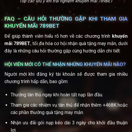
Top các lưu ý khi trải nghiệm khuyến mãi 789BET
FAQ – CÂU HỎI THƯỜNG GẶP KHI THAM GIA
KHUYẾN MÃI 789BET
Để giúp thành viên hiểu rõ hơn về các chương trình
khuyến
mãi 789BET
, tối đa hóa cơ hội nhận quà tặng may mắn, dưới
đây là những câu hỏi thường gặp cùng hướng dẫn chi tiết:
HỘI VIÊN MỚI CÓ THỂ NHẬN NHỮNG KHUYẾN MÃI NÀO?
Người mới khi đăng ký tài khoản sẽ được tham gia nhiều
chương trình hấp dẫn, bao gồm:
Thưởng tân thủ ngay khi hoàn tất nạp lần đầu.
Tham gia các nhiệm vụ tân thủ để nhận thêm +468K hoặc
các phần thưởng quà tặng may mắn.
Nhận ưu đãi gói nạp kéo dài 3 ngày cho khởi đầu thuận
lợi.