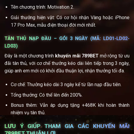
Tên chương trình: Motivation 2.
Giải thưởng hiện vật: Có cơ hội nhận Vàng hoặc iPhone
17 Pro Max, mẫu điện thoại đời mới nhất.
TÂN THỦ NẠP ĐẦU – GÓI 3 NGÀY (MÃ: LD01-LD02-
LD03)
Đây là một chương trình
khuyến mãi 789BET
mở rộng từ ưu
đãi tân thủ, với cơ chế thưởng kéo dài liên tiếp trong 3 ngày,
giúp anh em mới có khởi đầu thuận lợi, nhận thưởng tối đa.
Cơ chế: Thưởng kéo dài 3 ngày kể từ lần nạp đầu tiên.
Tổng thưởng: Có thể lên đến 200%.
Bonus thêm: Vẫn áp dụng tặng +468K khi hoàn thành
nhiệm vụ tân thủ.
LƯU Ý GIÚP THAM GIA CÁC KHUYẾN MÃI
789BET THUẬN LỢI