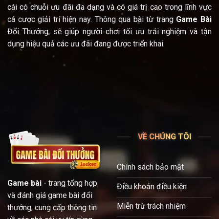
cái có chuỗi ưu đãi đa dạng và có giá trị cao trong lĩnh vực
cá cược giải trí hiện nay. Thông qua bài từ trang
Game Bài
Đổi Thưởng, sẽ giúp người chơi tối ưu trải nghiệm và tận
dụng hiệu quả các ưu đãi đang được triển khai.
VỀ CHÚNG TÔI
Chính sách bảo mật
Game bài
- trang tổng hợp
Điều khoản điều kiện
và đánh giá game bài đổi
Miễn trừ trách nhiệm
thưởng, cung cấp thông tin