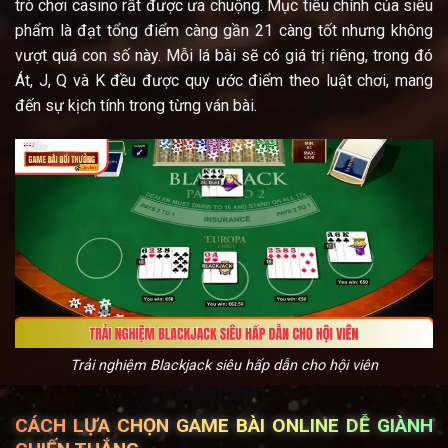
trò chơi casino rất được ưa chuộng. Mục tiêu chính của siêu
phẩm là đạt tổng điểm càng gần 21 càng tốt nhưng không
vượt quá con số này. Mỗi lá bài sẽ có giá trị riêng, trong đó
Át, J, Q và K đều được quy ước điểm theo luật chơi, mang
đến sự kịch tính trong từng ván bài.
Trải nghiệm Blackjack siêu hấp dẫn cho hội viên
CÁCH LỰA CHỌN GAME BÀI ONLINE DỄ GIÀNH