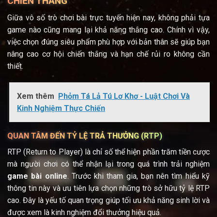
CHIẾN THẮNG
Giữa vô số trò chơi bài trực tuyến hiện nay, không phải tựa
game nào cũng mang lại khả năng thắng cao. Chính vì vậy,
việc chọn đúng siêu phẩm phù hợp với bản thân sẽ giúp bạn
nâng cao cơ hội chiến thắng và hạn chế rủi ro không cần
thiết.
Xem thêm
Phỏm Tá Lả Tú Lơ Khơ - Luật Chơi Và
Kinh Nghiệm Thực Chiến
QUAN TÂM ĐẾN TỶ LỆ TRẢ THƯỞNG (RTP)
RTP (Return to Player) là chỉ số thể hiện phần trăm tiền cược
mà người chơi có thể nhận lại trong quá trình trải nghiệm
game bài online
. Trước khi tham gia, bạn nên tìm hiểu kỹ
thông tin này và ưu tiên lựa chọn những trò sở hữu tỷ lệ RTP
cao. Đây là yếu tố quan trọng giúp tối ưu khả năng sinh lời và
được xem là kinh nghiệm đổi thưởng hiệu quả.