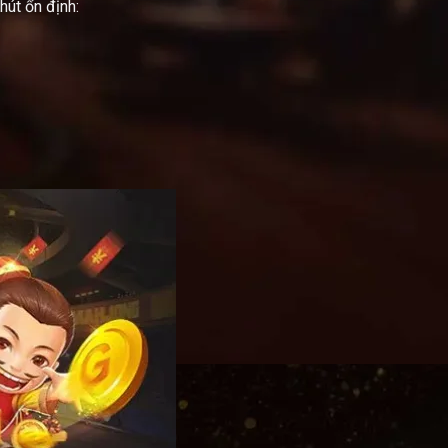
hút ổn định: