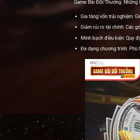
Game Bài Đổi Thưởng. Những lợi
Gia tăng vốn trải nghiệm: 
Giảm rủi ro tài chính: Các g
Minh bạch điều kiện: Quy đị
Đa dạng chương trình: Phù 