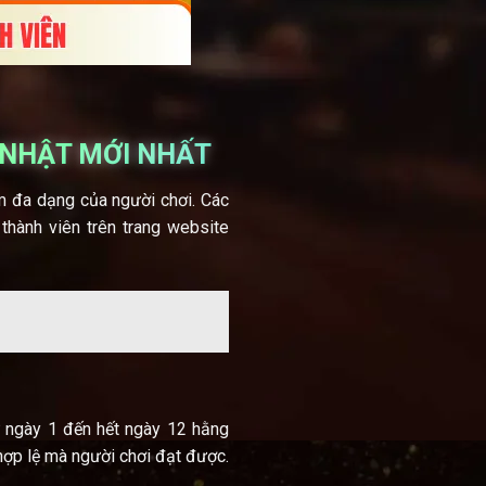
 NHẬT MỚI NHẤT
m đa dạng của người chơi. Các
 thành viên trên trang website
ừ ngày 1 đến hết ngày 12 hằng
hợp lệ mà người chơi đạt được.