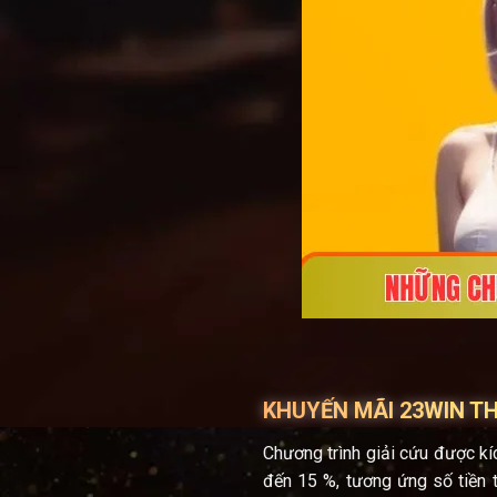
KHUYẾN MÃI 23WIN TH
Chương trình giải cứu được k
đến 15 %, tương ứng số tiền 