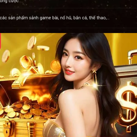
 vòng cược.
các sản phẩm sảnh game bài, nổ hũ, bắn cá, thể thao,…