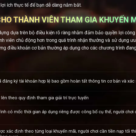
 lợi ích thực tế để bạn dễ dàng nắm bắt.
CHO THÀNH VIÊN THAM GIA KHUYẾN M
ựng dựa trên bộ điều kiện rõ ràng nhằm đảm bảo quyền lợi công 
ành viên chủ động hơn trong quá trình nhận thưởng và sử dụng ưu 
ng điều khoản cơ bản thường áp dụng cho các chương trình đang t
 đăng ký tài khoản hợp lệ bao gồm hoàn tất thông tin cơ bản và xác
 lên theo quy định tham gia giải trí trực tuyến
ình có mốc thời gian áp dụng riêng được công bố cụ thể, người chơi 
c xác định theo từng loại khuyến mãi, người chơi cần tiền nạp tối 