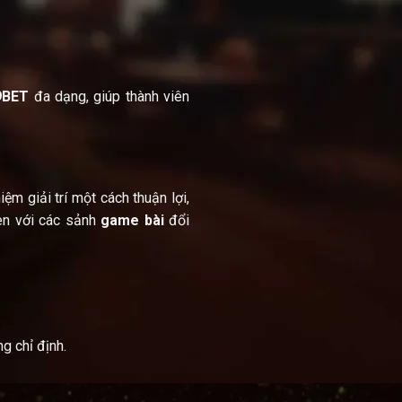
9BET
đa dạng, giúp thành viên
ệm giải trí một cách thuận lợi,
en với các sảnh
game bài
đổi
g chỉ định.