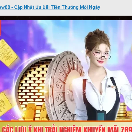
w88 - Cập Nhật Ưu Đãi Tiền Thưởng Mỗi Ngày