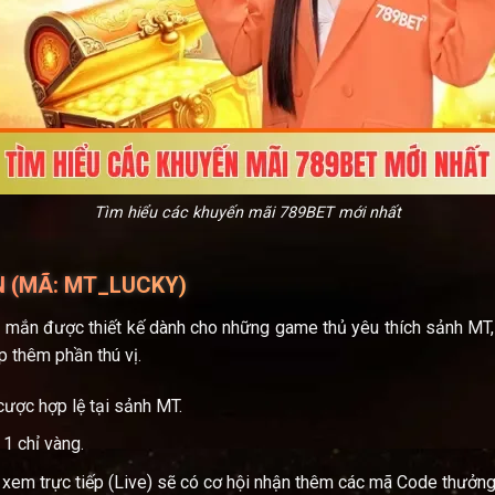
Tìm hiểu các khuyến mãi 789BET mới nhất
 (MÃ: MT_LUCKY)
mắn được thiết kế dành cho những game thủ yêu thích sảnh MT,
iếp thêm phần thú vị.
cược hợp lệ tại sảnh MT.
 1 chỉ vàng.
 xem trực tiếp (Live) sẽ có cơ hội nhận thêm các mã Code thưởng