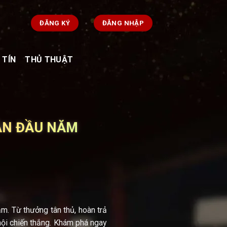
ĐĂNG KÝ
ĐĂNG NHẬP
 TÍN
THỦ THUẬT
ẮN ĐẦU NĂM
m. Từ thưởng tân thủ, hoàn trả
 hội chiến thắng. Khám phá ngay