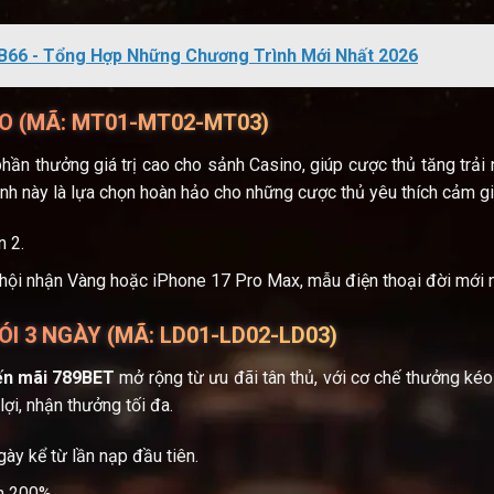
B66 - Tổng Hợp Những Chương Trình Mới Nhất 2026
O (MÃ: MT01-MT02-MT03)
ần thưởng giá trị cao cho sảnh Casino, giúp cược thủ tăng trải 
ình này là lựa chọn hoàn hảo cho những cược thủ yêu thích cảm giác
n 2.
ơ hội nhận Vàng hoặc iPhone 17 Pro Max, mẫu điện thoại đời mới n
ÓI 3 NGÀY (MÃ: LD01-LD02-LD03)
n mãi 789BET
mở rộng từ ưu đãi tân thủ, với cơ chế thưởng kéo d
ợi, nhận thưởng tối đa.
ày kể từ lần nạp đầu tiên.
n 200%.