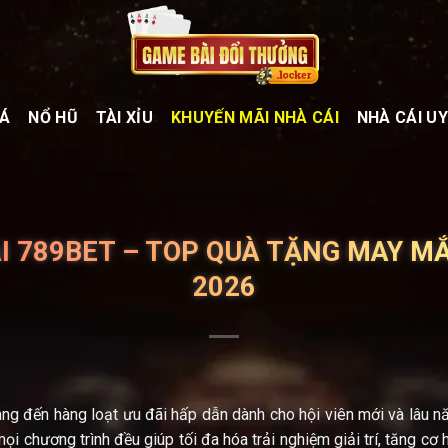
CÁ
NỔ HŨ
TÀI XỈU
KHUYẾN MÃI NHÀ CÁI
NHÀ CÁI UY
I 789BET – TOP QUÀ TẶNG MAY M
2026
g đến hàng loạt ưu đãi hấp dẫn dành cho hội viên mới và lâu nă
 chương trình đều giúp tối đa hóa trải nghiệm giải trí, tăng cơ